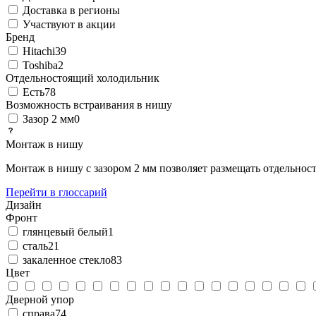
Доставка в регионы
Участвуют в акции
Бренд
Hitachi
39
Toshiba
2
Отдельностоящий холодильник
Есть
78
Возможность встраивания в нишу
Зазор 2 мм
0
Монтаж в нишу
Монтаж в нишу с зазором 2 мм позволяет размещать отдельнос
Перейти в глоссарий
Дизайн
Фронт
глянцевый белый
1
сталь
21
закаленное стекло
83
Цвет
Дверной упор
справа
74