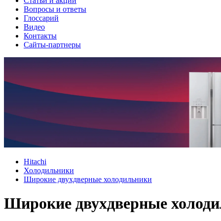
Cтатьи и акции
Вопросы и ответы
Глоссарий
Видео
Контакты
Сайты-партнеры
Hitachi
Холодильники
Широкие двухдверные холодильники
Широкие двухдверные холоди