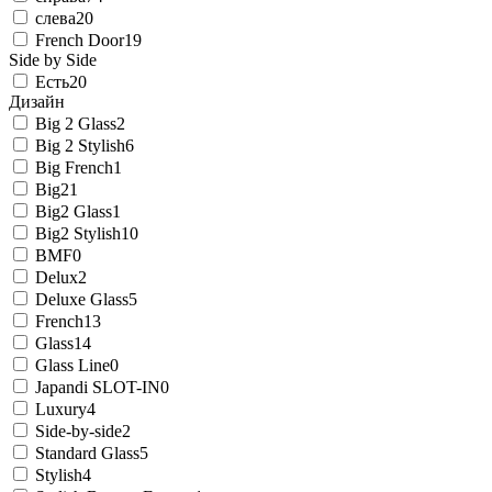
слева
20
French Door
19
Side by Side
Есть
20
Дизайн
Big 2 Glass
2
Big 2 Stylish
6
Big French
1
Big2
1
Big2 Glass
1
Big2 Stylish
10
BMF
0
Delux
2
Deluxe Glass
5
French
13
Glass
14
Glass Line
0
Japandi SLOT-IN
0
Luxury
4
Side-by-side
2
Standard Glass
5
Stylish
4