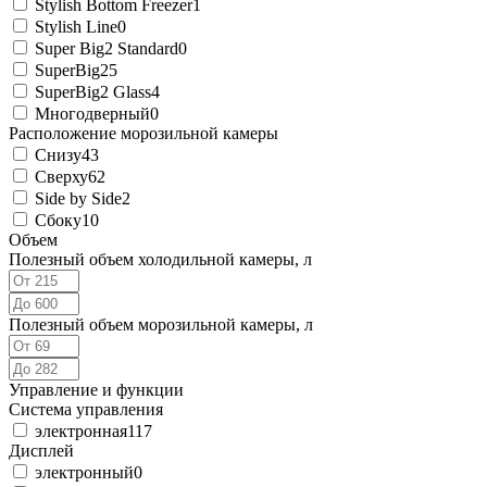
Stylish Bottom Freezer
1
Stylish Line
0
Super Big2 Standard
0
SuperBig2
5
SuperBig2 Glass
4
Многодверный
0
Расположение морозильной камеры
Снизу
43
Сверху
62
Side by Side
2
Сбоку
10
Объем
Полезный объем холодильной камеры, л
Полезный объем морозильной камеры, л
Управление и функции
Система управления
электронная
117
Дисплей
электронный
0