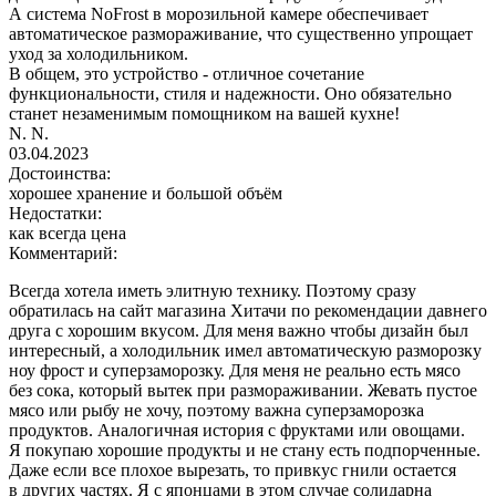
А система NoFrost в морозильной камере обеспечивает
автоматическое размораживание, что существенно упрощает
уход за холодильником.
В общем, это устройство - отличное сочетание
функциональности, стиля и надежности. Оно обязательно
станет незаменимым помощником на вашей кухне!
N. N.
03.04.2023
Достоинства:
хорошее хранение и большой объём
Недостатки:
как всегда цена
Комментарий:
Всегда хотела иметь элитную технику. Поэтому сразу
обратилась на сайт магазина Хитачи по рекомендации давнего
друга с хорошим вкусом. Для меня важно чтобы дизайн был
интересный, а холодильник имел автоматическую разморозку
ноу фрост и суперзаморозку. Для меня не реально есть мясо
без сока, который вытек при размораживании. Жевать пустое
мясо или рыбу не хочу, поэтому важна суперзаморозка
продуктов. Аналогичная история с фруктами или овощами.
Я покупаю хорошие продукты и не стану есть подпорченные.
Даже если все плохое вырезать, то привкус гнили остается
в других частях. Я с японцами в этом случае солидарна