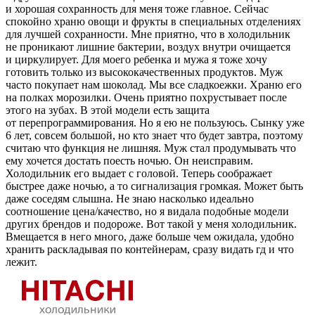
и хорошая сохранность для меня тоже главное. Сейчас
спокойно храню овощи и фрукты в специальных отделениях
для лучшей сохранности. Мне приятно, что в холодильник
не проникают лишние бактерии, воздух внутри очищается
и циркулирует. Для моего ребенка и мужа я тоже хочу
готовить только из высококачественных продуктов. Муж
часто покупает нам шоколад. Мы все сладкоежки. Храню его
на полках морозилки. Очень приятно похрустывает после
этого на зубах. В этой модели есть защита
от перепрограммирования. Но я ею не пользуюсь. Сынку уже
6 лет, совсем большой, но кто знает что будет завтра, поэтому
считаю что функция не лишняя. Муж стал продумывать что
ему хочется достать поесть ночью. Он неисправим.
Холодильник его выдает с головой. Теперь соображает
быстрее даже ночью, а то сигнализация громкая. Может быть
даже соседям слышна. Не знаю насколько идеально
соотношение цена/качество, но я видала подобные модели
других брендов и подороже. Вот такой у меня холодильник.
Вмещается в него много, даже больше чем ожидала, удобно
хранить раскладывая по контейнерам, сразу видать гд и что
лежит.