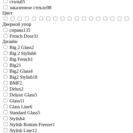
сталь
65
закаленное стекло
98
Цвет
Дверной упор
справа
135
French Door
31
Дизайн
Big 2 Glass
2
Big 2 Stylish
6
Big French
1
Big2
1
Big2 Glass
4
Big2 Stylish
18
BMF
2
Delux
2
Deluxe Glass
5
Glass
11
Glass Line
6
Standard Glass
5
Stylish
4
Stylish Bottom Freezer
1
Stylish Line
12