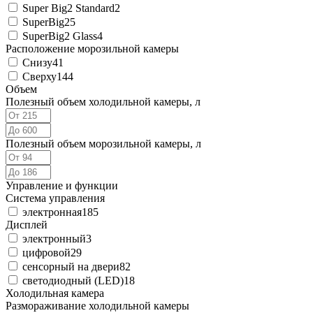
Super Big2 Standard
2
SuperBig2
5
SuperBig2 Glass
4
Расположение морозильной камеры
Снизу
41
Сверху
144
Объем
Полезный объем холодильной камеры, л
Полезный объем морозильной камеры, л
Управление и функции
Система управления
электронная
185
Дисплей
электронный
3
цифровой
29
сенсорный на двери
82
светодиодный (LED)
18
Холодильная камера
Размораживание холодильной камеры