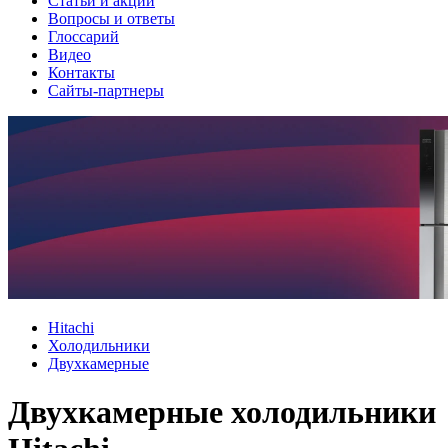
Cтатьи и акции
Вопросы и ответы
Глоссарий
Видео
Контакты
Сайты-партнеры
Hitachi
Холодильники
Двухкамерные
Двухкамерные холодильники