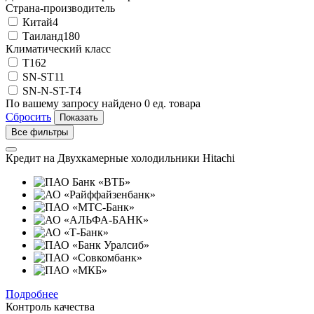
Страна-производитель
Китай
4
Таиланд
180
Климатический класс
T
162
SN-ST
11
SN-N-ST-T
4
По вашему запросу найдено
0
ед. товара
Сбросить
Все фильтры
Кредит на
Двухкамерные холодильники Hitachi
Подробнее
Контроль качества