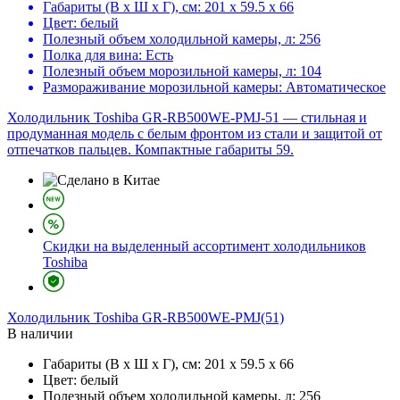
Габариты (В х Ш х Г), см:
201 х 59.5 х 66
Цвет:
белый
Полезный объем холодильной камеры, л:
256
Полка для вина:
Есть
Полезный объем морозильной камеры, л:
104
Размораживание морозильной камеры:
Автоматическое
Холодильник Toshiba GR-RB500WE-PMJ-51 — стильная и
продуманная модель с белым фронтом из стали и защитой от
отпечатков пальцев. Компактные габариты 59.
Скидки на выделенный ассортимент холодильников
Toshiba
Холодильник
Toshiba GR-RB500WE-PMJ(51)
В наличии
Габариты (В х Ш х Г), см:
201 х 59.5 х 66
Цвет:
белый
Полезный объем холодильной камеры, л:
256