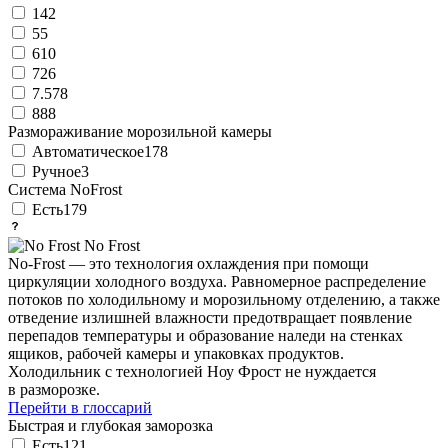
14
2
5
5
6
10
7
26
7.57
8
8
88
Размораживание морозильной камеры
Автоматическое
178
Ручное
3
Система NoFrost
Есть
179
No Frost
No-Frost — это технология охлаждения при помощи
циркуляции холодного воздуха. Равномерное распределение
потоков по холодильному и морозильному отделению, а также
отведение излишней влажности предотвращает появление
перепадов температуры и образование наледи на стенках
ящиков, рабочей камеры и упаковках продуктов.
Холодильник с технологией Ноу Фрост не нуждается
в разморозке.
Перейти в глоссарий
Быстрая и глубокая заморозка
Есть
121