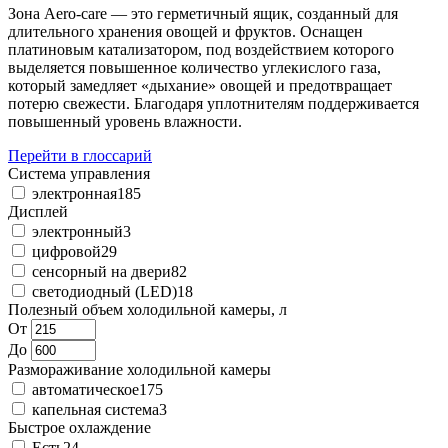
Зона Aero-care — это герметичный ящик, созданный для
длительного хранения овощей и фруктов. Оснащен
платиновым катализатором, под воздействием которого
выделяется повышенное количество углекислого газа,
который замедляет «дыхание» овощей и предотвращает
потерю свежести. Благодаря уплотнителям поддерживается
повышенный уровень влажности.
Перейти в глоссарий
Система управления
электронная
185
Дисплей
электронный
3
цифровой
29
сенсорный на двери
82
светодиодный (LED)
18
Полезный объем холодильной камеры, л
От
До
Размораживание холодильной камеры
автоматическое
175
капельная система
3
Быстрое охлаждение
Есть
24