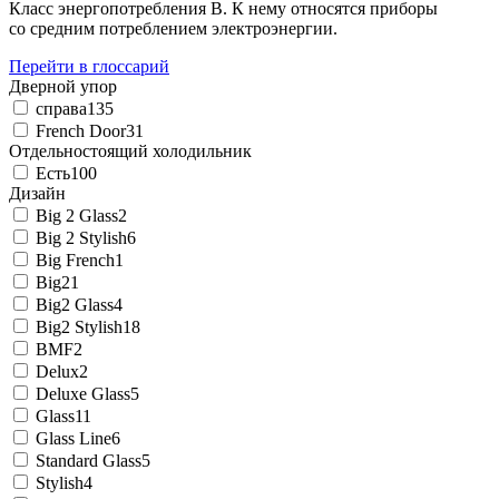
Класс энергопотребления B. К нему относятся приборы
со средним потреблением электроэнергии.
Перейти в глоссарий
Дверной упор
справа
135
French Door
31
Отдельностоящий холодильник
Есть
100
Дизайн
Big 2 Glass
2
Big 2 Stylish
6
Big French
1
Big2
1
Big2 Glass
4
Big2 Stylish
18
BMF
2
Delux
2
Deluxe Glass
5
Glass
11
Glass Line
6
Standard Glass
5
Stylish
4