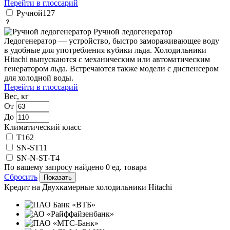
Перейти в глоссарий
Ручной
127
Ручной ледогенератор
Ледогенератор — устройство, быстро замораживающее воду
в удобные для употребления кубики льда. Холодильники
Hitachi выпускаются с механическим или автоматическим
генератором льда. Встречаются также модели с диспенсером
для холодной воды.
Перейти в глоссарий
Вес, кг
От
До
Климатический класс
T
162
SN-ST
11
SN-N-ST-T
4
По вашему запросу найдено
0
ед. товара
Сбросить
Кредит на
Двухкамерные холодильники Hitachi