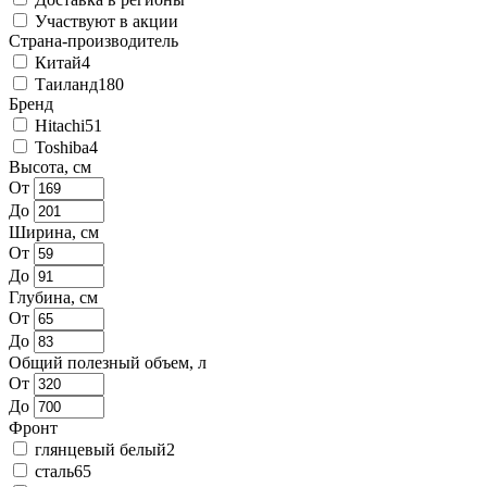
Участвуют в акции
Страна-производитель
Китай
4
Таиланд
180
Бренд
Hitachi
51
Toshiba
4
Высота, см
От
До
Ширина, см
От
До
Глубина, см
От
До
Общий полезный объем, л
От
До
Фронт
глянцевый белый
2
сталь
65