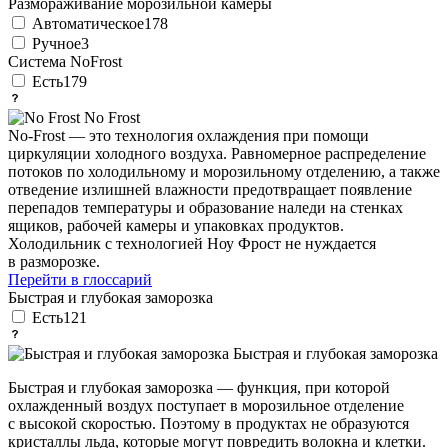
Размораживание морозильной камеры
Автоматическое
178
Ручное
3
Система NoFrost
Есть
179
No Frost
No-Frost — это технология охлаждения при помощи
циркуляции холодного воздуха. Равномерное распределение
потоков по холодильному и морозильному отделению, а также
отведение излишней влажности предотвращает появление
перепадов температуры и образование наледи на стенках
ящиков, рабочей камеры и упаковках продуктов.
Холодильник с технологией Ноу Фрост не нуждается
в разморозке.
Перейти в глоссарий
Быстрая и глубокая заморозка
Есть
121
Быстрая и глубокая заморозка
Быстрая и глубокая заморозка — функция, при которой
охлажденный воздух поступает в морозильное отделение
с высокой скоростью. Поэтому в продуктах не образуются
кристаллы льда, которые могут повредить волокна и клетки.