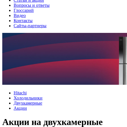
Cтатьи и акции
Вопросы и ответы
Глоссарий
Видео
Контакты
Сайты-партнеры
Hitachi
Холодильники
Двухкамерные
Акции
Акции на двухкамерные