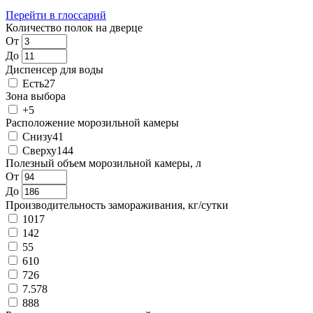
Перейти в глоссарий
Количество полок на дверце
От
До
Диспенсер для воды
Есть
27
Зона выбора
+
5
Расположение морозильной камеры
Снизу
41
Сверху
144
Полезный объем морозильной камеры, л
От
До
Производительность замораживания, кг/сутки
10
17
14
2
5
5
6
10
7
26
7.57
8
8
88