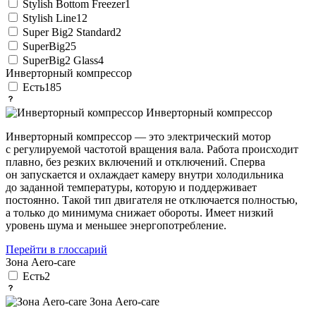
Stylish Bottom Freezer
1
Stylish Line
12
Super Big2 Standard
2
SuperBig2
5
SuperBig2 Glass
4
Инверторный компрессор
Есть
185
Инверторный компрессор
Инверторный компрессор — это электрический мотор
с регулируемой частотой вращения вала. Работа происходит
плавно, без резких включений и отключений. Сперва
он запускается и охлаждает камеру внутри холодильника
до заданной температуры, которую и поддерживает
постоянно. Такой тип двигателя не отключается полностью,
а только до минимума снижает обороты. Имеет низкий
уровень шума и меньшее энергопотребление.
Перейти в глоссарий
Зона Aero-care
Есть
2
Зона Aero-care