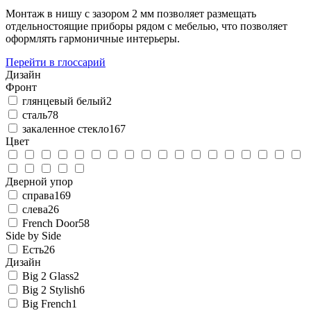
Монтаж в нишу с зазором 2 мм позволяет размещать
отдельностоящие приборы рядом с мебелью, что позволяет
оформлять гармоничные интерьеры.
Перейти в глоссарий
Дизайн
Фронт
глянцевый белый
2
сталь
78
закаленное стекло
167
Цвет
Дверной упор
справа
169
слева
26
French Door
58
Side by Side
Есть
26
Дизайн
Big 2 Glass
2
Big 2 Stylish
6
Big French
1