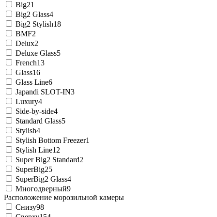
Big2
1
Big2 Glass
4
Big2 Stylish
18
BMF
2
Delux
2
Deluxe Glass
5
French
13
Glass
16
Glass Line
6
Japandi SLOT-IN
3
Luxury
4
Side-by-side
4
Standard Glass
5
Stylish
4
Stylish Bottom Freezer
1
Stylish Line
12
Super Big2 Standard
2
SuperBig2
5
SuperBig2 Glass
4
Многодверный
9
Расположение морозильной камеры
Снизу
98
Сверху
154