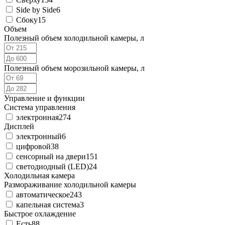
Side by Side
6
Сбоку
15
Объем
Полезный объем холодильной камеры, л
Полезный объем морозильной камеры, л
Управление и функции
Система управления
электронная
274
Дисплей
электронный
6
цифровой
38
сенсорный на двери
151
светодиодный (LED)
24
Холодильная камера
Размораживание холодильной камеры
автоматическое
243
капельная система
3
Быстрое охлаждение
Есть
88