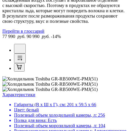
охлажденный воздух поступает в морозильное отделение
с высокой скоростью. Поэтому в продуктах не образуются
кристаллы льда, которые могут повредить волокна и клетки.
В результате после размораживания продукты сохраняют
свою структуру, вкус и полезные свойства.
Перейти в глоссарий
77 990
руб.
90 990
руб.
-14%
Характеристики
Габариты (В х Ш х Г), см:
201 х 59.5 х 66
Цвет:
белый
Полезный объем холодильной камеры, л:
256
Полка для вина:
Есть
Полезный объем морозильной камеры, л:
104
Размораживание морозильной камеры:
Автоматическое