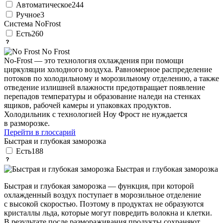
Автоматическое
244
Ручное
3
Система NoFrost
Есть
260
No Frost
No-Frost — это технология охлаждения при помощи
циркуляции холодного воздуха. Равномерное распределение
потоков по холодильному и морозильному отделению, а также
отведение излишней влажности предотвращает появление
перепадов температуры и образование наледи на стенках
ящиков, рабочей камеры и упаковках продуктов.
Холодильник с технологией Ноу Фрост не нуждается
в разморозке.
Перейти в глоссарий
Быстрая и глубокая заморозка
Есть
188
Быстрая и глубокая заморозка
Быстрая и глубокая заморозка — функция, при которой
охлажденный воздух поступает в морозильное отделение
с высокой скоростью. Поэтому в продуктах не образуются
кристаллы льда, которые могут повредить волокна и клетки.
В результате после размораживания продукты сохраняют