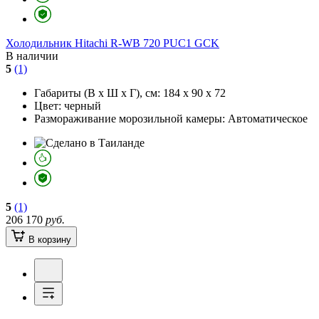
Холодильник
Hitachi R-WB 720 PUC1 GCK
В наличии
5
(1)
Габариты (В х Ш х Г), см:
184 х 90 х 72
Цвет:
черный
Размораживание морозильной камеры:
Автоматическое
5
(1)
206 170
руб.
В корзину