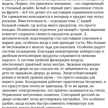
модель. Первое, что привлекло внимание, - это современный
и стильный дизайн. Белый и черный цвет, закаленное стекло
на фронте – всё это делает его настоящим украшением кухни.
Он гармонично вписывается в интерьер и придает ему нотку
роскоши. Вместительность – отдельная тема. С нашей
большой семьей, где всегда много продуктов, это просто
находка. Независимое отделение для овощей с тремя ящиками
помогает сохранить свежесть продуктов дольше. А
автоматический ледогенератор стал настоящим спасением в
жаркие дни, особенно когда к нам приходят гости. Мы больше
не беспокоимся о запасах льда для напитков. Особенно радует
система охлаждения. Благодаря инверторному компрессору и
двойным вентиляторам продукты сохраняются свежими
надолго. А система тройной фильтрации воздуха
обеспечивает приятный запах внутри. Звуковая индикация
открытой двери не раз спасала нас от забывчивости, когда
дети не закрывали дверцу до конца. Энергосберегающий
режим и низкий уровень шума – это просто находка для
нашего дома. Холодильник работает практически бесшумно, и
его присутствие почти не замечаешь. В то же время, он
экономит электроэнергию, что приятно сказывается на счетах.
Управление интуитивно понятное. Сенсорный дисплей на
двери позволяет легко регулировать настройки. Это особенно
удобно, когда нужно быстро изменить температуру или
включить режим быстрой заморозки.