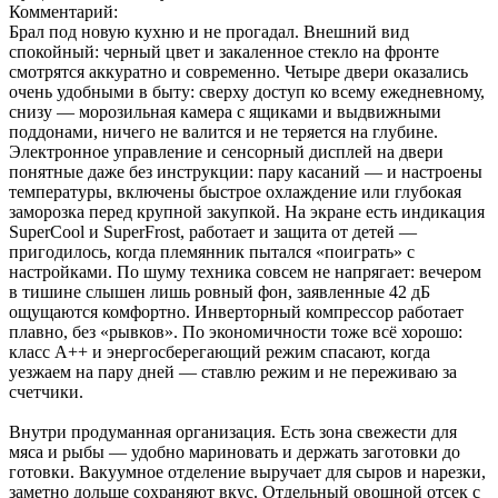
Комментарий:
Брал под новую кухню и не прогадал. Внешний вид
спокойный: черный цвет и закаленное стекло на фронте
смотрятся аккуратно и современно. Четыре двери оказались
очень удобными в быту: сверху доступ ко всему ежедневному,
снизу — морозильная камера с ящиками и выдвижными
поддонами, ничего не валится и не теряется на глубине.
Электронное управление и сенсорный дисплей на двери
понятные даже без инструкции: пару касаний — и настроены
температуры, включены быстрое охлаждение или глубокая
заморозка перед крупной закупкой. На экране есть индикация
SuperCool и SuperFrost, работает и защита от детей —
пригодилось, когда племянник пытался «поиграть» с
настройками. По шуму техника совсем не напрягает: вечером
в тишине слышен лишь ровный фон, заявленные 42 дБ
ощущаются комфортно. Инверторный компрессор работает
плавно, без «рывков». По экономичности тоже всё хорошо:
класс A++ и энергосберегающий режим спасают, когда
уезжаем на пару дней — ставлю режим и не переживаю за
счетчики.
Внутри продуманная организация. Есть зона свежести для
мяса и рыбы — удобно мариновать и держать заготовки до
готовки. Вакуумное отделение выручает для сыров и нарезки,
заметно дольше сохраняют вкус. Отдельный овощной отсек с