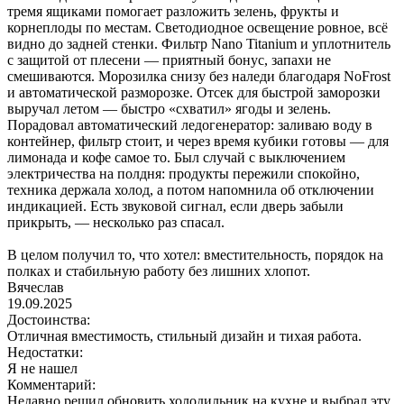
тремя ящиками помогает разложить зелень, фрукты и
корнеплоды по местам. Светодиодное освещение ровное, всё
видно до задней стенки. Фильтр Nano Titanium и уплотнитель
с защитой от плесени — приятный бонус, запахи не
смешиваются. Морозилка снизу без наледи благодаря NoFrost
и автоматической разморозке. Отсек для быстрой заморозки
выручал летом — быстро «схватил» ягоды и зелень.
Порадовал автоматический ледогенератор: заливаю воду в
контейнер, фильтр стоит, и через время кубики готовы — для
лимонада и кофе самое то. Был случай с выключением
электричества на полдня: продукты пережили спокойно,
техника держала холод, а потом напомнила об отключении
индикацией. Есть звуковой сигнал, если дверь забыли
прикрыть, — несколько раз спасал.
В целом получил то, что хотел: вместительность, порядок на
полках и стабильную работу без лишних хлопот.
Вячеслав
19.09.2025
Достоинства:
Отличная вместимость, стильный дизайн и тихая работа.
Недостатки:
Я не нашел
Комментарий:
Недавно решил обновить холодильник на кухне и выбрал эту