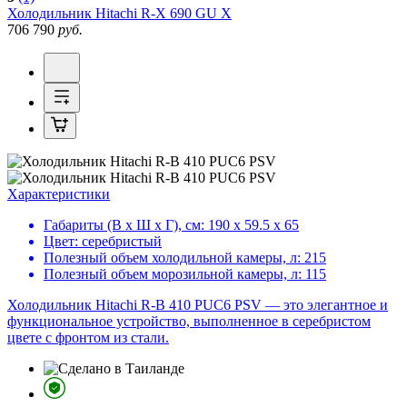
Холодильник
Hitachi R-X 690 GU X
706 790
руб.
Характеристики
Габариты (В х Ш х Г), см:
190 х 59.5 х 65
Цвет:
серебристый
Полезный объем холодильной камеры, л:
215
Полезный объем морозильной камеры, л:
115
Холодильник Hitachi R-B 410 PUC6 PSV — это элегантное и
функциональное устройство, выполненное в серебристом
цвете с фронтом из стали.