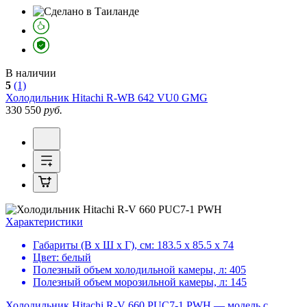
В наличии
5
(1)
Холодильник
Hitachi R-WB 642 VU0 GMG
330 550
руб.
Характеристики
Габариты (В х Ш х Г), см:
183.5 х 85.5 х 74
Цвет:
белый
Полезный объем холодильной камеры, л:
405
Полезный объем морозильной камеры, л:
145
Холодильник Hitachi R-V 660 PUC7-1 PWH — модель с