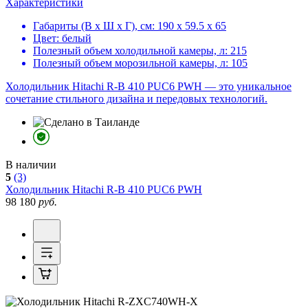
Характеристики
Габариты (В х Ш х Г), см:
190 х 59.5 х 65
Цвет:
белый
Полезный объем холодильной камеры, л:
215
Полезный объем морозильной камеры, л:
105
Холодильник Hitachi R-B 410 PUC6 PWH — это уникальное
сочетание стильного дизайна и передовых технологий.
В наличии
5
(3)
Холодильник
Hitachi R-B 410 PUC6 PWH
98 180
руб.