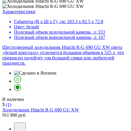
Характеристики
Габариты (В х Ш х Г), см:
183.3 х 82.5 х 72.8
Цвет:
белый
Полезный объем холодильной камеры, л:
333
Полезный объем морозильной камеры, л:
107
Шестидверный холодильник Hitachi R-G 690 GU XW цвета
«белый кристалл» отличается большим объемом в 525 л, что
прекрасно подойдет для большой семьи или любителей
празднеств.
В наличии
5
(1)
Холодильник
Hitachi R-G 690 GU XW
911 890
руб.