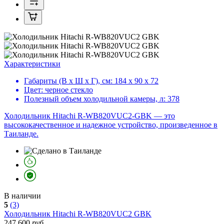
Характеристики
Габариты (В х Ш х Г), см:
184 х 90 х 72
Цвет:
черное стекло
Полезный объем холодильной камеры, л:
378
Холодильник Hitachi R-WB820VUC2-GBK — это
высококачественное и надежное устройство, произведенное в
Таиланде.
В наличии
5
(3)
Холодильник
Hitachi R-WB820VUC2 GBK
247 600
руб.