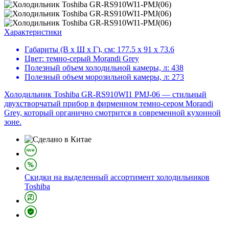
Характеристики
Габариты (В х Ш х Г), см:
177.5 х 91 х 73.6
Цвет:
темно-серый Morandi Grey
Полезный объем холодильной камеры, л:
438
Полезный объем морозильной камеры, л:
273
Холодильник Toshiba GR-RS910WI1 PMJ-06 — стильный
двухстворчатый прибор в фирменном темно‑сером Morandi
Grey, который органично смотрится в современной кухонной
зоне.
Скидки на выделенный ассортимент холодильников
Toshiba