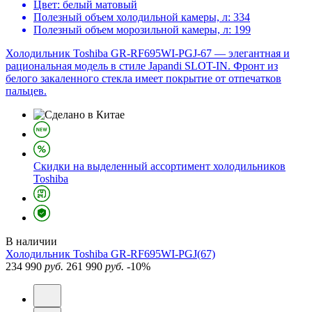
Цвет:
белый матовый
Полезный объем холодильной камеры, л:
334
Полезный объем морозильной камеры, л:
199
Холодильник Toshiba GR-RF695WI-PGJ-67 — элегантная и
рациональная модель в стиле Japandi SLOT-IN. Фронт из
белого закаленного стекла имеет покрытие от отпечатков
пальцев.
Скидки на выделенный ассортимент холодильников
Toshiba
В наличии
Холодильник
Toshiba GR-RF695WI-PGJ(67)
234 990
руб.
261 990
руб.
-10%