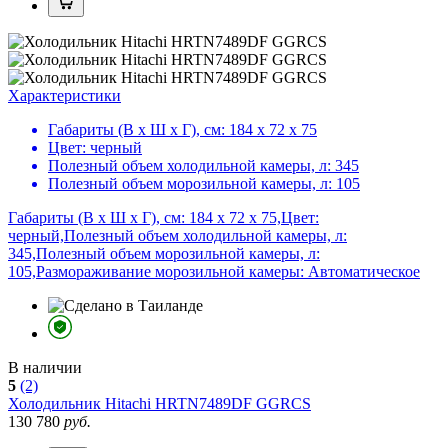
Характеристики
Габариты (В х Ш х Г), см:
184 х 72 х 75
Цвет:
черный
Полезный объем холодильной камеры, л:
345
Полезный объем морозильной камеры, л:
105
Габариты (В х Ш х Г), см: 184 х 72 х 75,Цвет:
черный,Полезный объем холодильной камеры, л:
345,Полезный объем морозильной камеры, л:
105,Размораживание морозильной камеры: Автоматическое
В наличии
5
(2)
Холодильник
Hitachi HRTN7489DF GGRCS
130 780
руб.