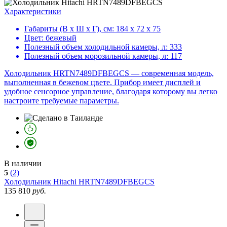
Характеристики
Габариты (В х Ш х Г), см:
184 х 72 х 75
Цвет:
бежевый
Полезный объем холодильной камеры, л:
333
Полезный объем морозильной камеры, л:
117
Холодильник HRTN7489DFBEGCS — современная модель,
выполненная в бежевом цвете. Прибор имеет дисплей и
удобное сенсорное управление, благодаря которому вы легко
настроите требуемые параметры.
В наличии
5
(2)
Холодильник
Hitachi HRTN7489DFBEGCS
135 810
руб.