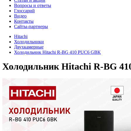
Cтатьи и акции
Вопросы и ответы
Глоссарий
Видео
Контакты
Сайты-партнеры
Hitachi
Холодильники
Двухкамерные
Холодильник Hitachi R-BG 410 PUC6 GBK
Холодильник
Hitachi R-BG 4