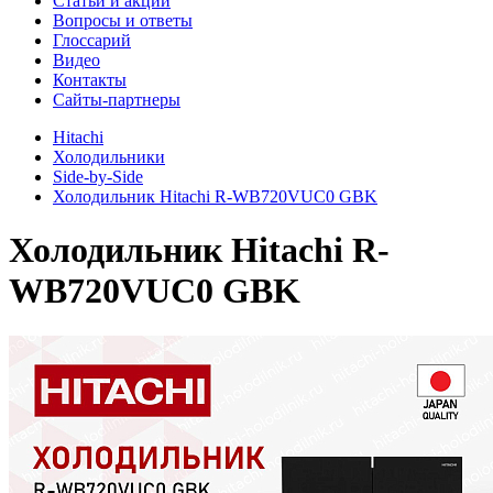
Cтатьи и акции
Вопросы и ответы
Глоссарий
Видео
Контакты
Сайты-партнеры
Hitachi
Холодильники
Side-by-Side
Холодильник Hitachi R-WB720VUC0 GBK
Холодильник
Hitachi R-
WB720VUC0 GBK