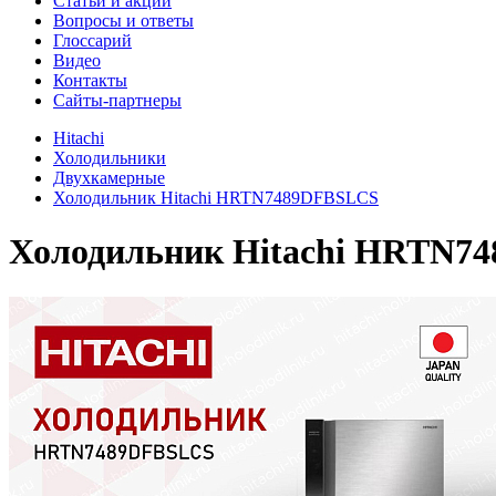
Cтатьи и акции
Вопросы и ответы
Глоссарий
Видео
Контакты
Сайты-партнеры
Hitachi
Холодильники
Двухкамерные
Холодильник Hitachi HRTN7489DFBSLCS
Холодильник
Hitachi HRTN7