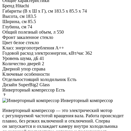
Общие характеристики
Бренд
Hitachi
Габариты (В х Ш х Г), см
183.5 х 85.5 х 74
Высота, см
183.5
Ширина, см
85.5
Глубина, см
74
Общий полезный объем, л
550
Фронт
закаленное стекло
Цвет
белое стекло
Класс энергопотребления
A++
Годовой расход электроэнергии, кВт/час
362
Уровень шума, дБ
41
Количество дверей
2
Дверной упор
справа
Ключевые особенности
Отдельностоящий холодильник
Есть
Дизайн
SuperBig2 Glass
Инверторный компрессор
Есть
Инверторный компрессор
Инверторный компрессор — это электрический мотор
с регулируемой частотой вращения вала. Работа происходит
плавно, без резких включений и отключений. Сперва
он запускается и охлаждает камеру внутри холодильника