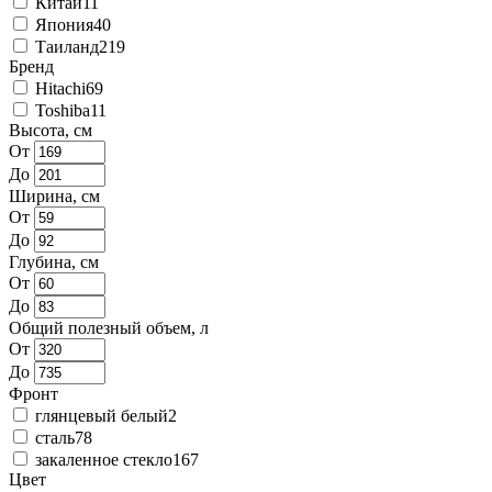
Китай
11
Япония
40
Таиланд
219
Бренд
Hitachi
69
Toshiba
11
Высота, см
От
До
Ширина, см
От
До
Глубина, см
От
До
Общий полезный объем, л
От
До
Фронт
глянцевый белый
2
сталь
78
закаленное стекло
167
Цвет