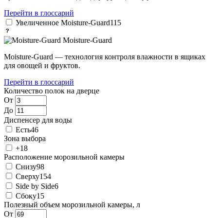
Перейти в глоссарий
Увеличенное Moisture-Guard
115
Moisture-Guard
Moisture-Guard — технология контроля влажности в ящиках
для овощей и фруктов.
Перейти в глоссарий
Количество полок на дверце
От
До
Диспенсер для воды
Есть
46
Зона выбора
+
18
Расположение морозильной камеры
Снизу
98
Сверху
154
Side by Side
6
Сбоку
15
Полезный объем морозильной камеры, л
От