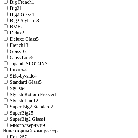
Big French
1
Big2
1
Big2 Glass
4
Big2 Stylish
18
BMF
2
Delux
2
Deluxe Glass
5
French
13
Glass
16
Glass Line
6
Japandi SLOT-IN
3
Luxury
4
Side-by-side
4
Standard Glass
5
Stylish
4
Stylish Bottom Freezer
1
Stylish Line
12
Super Big2 Standard
2
SuperBig2
5
SuperBig2 Glass
4
Многодверный
9
Инверторный компрессор
Есть
267