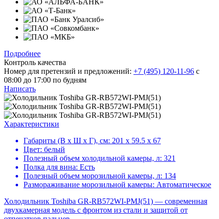
Подробнее
Контроль качества
Номер для претензий и предложений:
+7 (495) 120-11-96
с
08:00 до 17:00 по будням
Написать
Характеристики
Габариты (В х Ш х Г), см:
201 х 59.5 х 67
Цвет:
белый
Полезный объем холодильной камеры, л:
321
Полка для вина:
Есть
Полезный объем морозильной камеры, л:
134
Размораживание морозильной камеры:
Автоматическое
Холодильник Toshiba GR-RB572WI-PMJ(51) — современная
двухкамерная модель с фронтом из стали и защитой от
отпечатков пальцев.