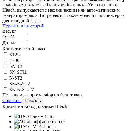
в удобные для употребления кубики льда. Холодильники
Hitachi выпускаются с механическим или автоматическим
генератором льда. Встречаются также модели с диспенсером
для холодной воды.
Перейти в глоссарий
Вес, кг
От
До
Климатический класс
ST
26
T
206
SN-T
2
SN-ST
11
N-ST
2
SN-N-ST
2
SN-N-ST-T
7
По вашему запросу найдено
0
ед. товара
Сбросить
Кредит на
Холодильники Hitachi