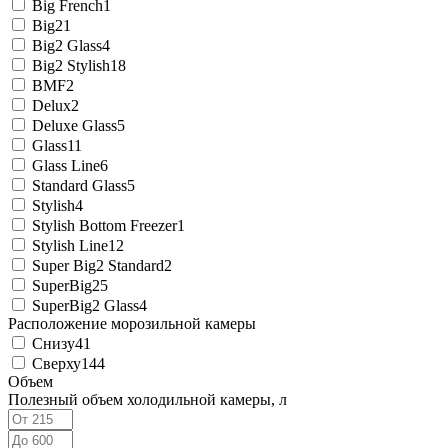
Big French
1
Big2
1
Big2 Glass
4
Big2 Stylish
18
BMF
2
Delux
2
Deluxe Glass
5
Glass
11
Glass Line
6
Standard Glass
5
Stylish
4
Stylish Bottom Freezer
1
Stylish Line
12
Super Big2 Standard
2
SuperBig2
5
SuperBig2 Glass
4
Расположение морозильной камеры
Снизу
41
Сверху
144
Объем
Полезный объем холодильной камеры, л