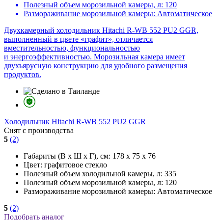
Полезный объем морозильной камеры, л:
120
Размораживание морозильной камеры:
Автоматическое
Двухкамерный холодильник Hitachi R-WB 552 PU2 GGR,
выполненный в цвете «графит», отличается
вместительностью, функциональностью
и энергоэффективностью. Морозильная камера имеет
двухъярусную конструкцию для удобного размещения
продуктов.
Холодильник
Hitachi R-WB 552 PU2 GGR
Снят с производства
5
(2)
Габариты (В х Ш х Г), см:
178 х 75 х 76
Цвет:
графитовое стекло
Полезный объем холодильной камеры, л:
335
Полезный объем морозильной камеры, л:
120
Размораживание морозильной камеры:
Автоматическое
5
(2)
Подобрать аналог