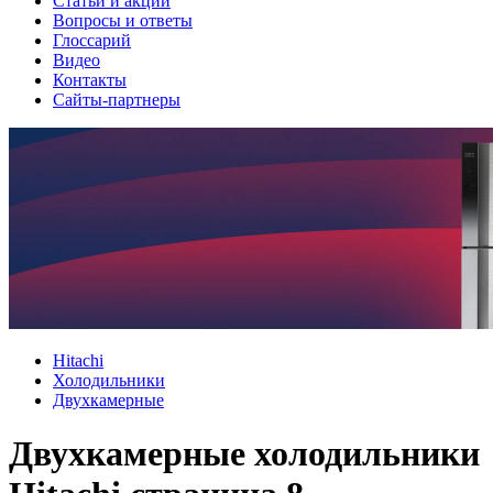
Cтатьи и акции
Вопросы и ответы
Глоссарий
Видео
Контакты
Сайты-партнеры
Hitachi
Холодильники
Двухкамерные
Двухкамерные холодильники