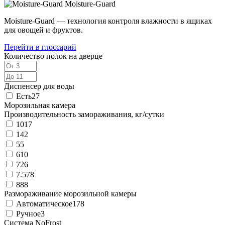
Moisture-Guard
Moisture-Guard — технология контроля влажности в ящиках
для овощей и фруктов.
Перейти в глоссарий
Количество полок на дверце
Диспенсер для воды
Есть
27
Морозильная камера
Производительность замораживания, кг/сутки
10
17
14
2
5
5
6
10
7
26
7.57
8
8
88
Размораживание морозильной камеры
Автоматическое
178
Ручное
3
Система NoFrost