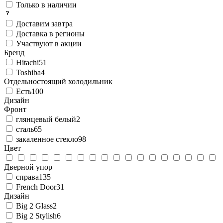
Только в наличии
Доставим завтра
Доставка в регионы
Участвуют в акции
Бренд
Hitachi
51
Toshiba
4
Отдельностоящий холодильник
Есть
100
Дизайн
Фронт
глянцевый белый
2
сталь
65
закаленное стекло
98
Цвет
Дверной упор
справа
135
French Door
31
Дизайн
Big 2 Glass
2
Big 2 Stylish
6