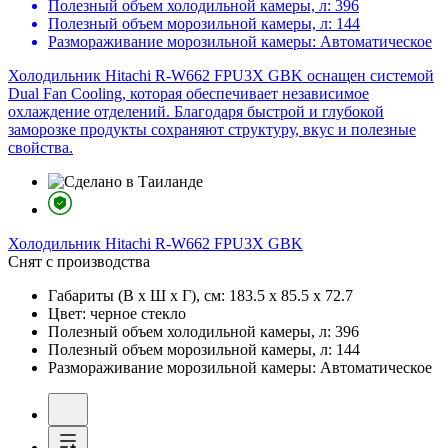
Полезный объем холодильной камеры, л:
396
Полезный объем морозильной камеры, л:
144
Размораживание морозильной камеры:
Автоматическое
Холодильник Hitachi R-W662 FPU3X GBK оснащен системой
Dual Fan Cooling, которая обеспечивает независимое
охлаждение отделений. Благодаря быстрой и глубокой
заморозке продукты сохраняют структуру, вкус и полезные
свойства.
Холодильник
Hitachi R-W662 FPU3X GBK
Снят с производства
Габариты (В х Ш х Г), см:
183.5 х 85.5 х 72.7
Цвет:
черное стекло
Полезный объем холодильной камеры, л:
396
Полезный объем морозильной камеры, л:
144
Размораживание морозильной камеры:
Автоматическое