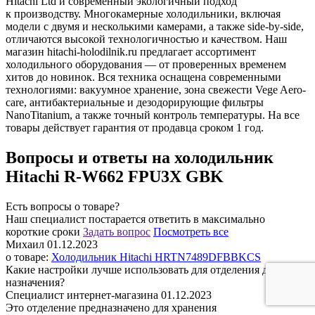
Hitachi Ltd и современный экологичный подход
к производству. Многокамерные холодильники, включая
модели с двумя и несколькими камерами, а также side-by-side,
отличаются высокой технологичностью и качеством. Наш
магазин hitachi-holodilnik.ru предлагает ассортимент
холодильного оборудования — от проверенных временем
хитов до новинок. Вся техника оснащена современными
технологиями: вакуумное хранение, зона свежести Vege Aero-
care, антибактериальные и дезодорирующие фильтры
NanoTitanium, а также точный контроль температуры. На все
товары действует гарантия от продавца сроком 1 год.
Вопросы и ответы на холодильник
Hitachi R-W662 FPU3X GBK
Есть вопросы о товаре?
Наш специалист постарается ответить в максимально
короткие сроки
Задать вопрос
Поcмотреть все
Михаил
01.12.2023
о товаре:
Холодильник Hitachi HRTN7489DFBBKCS
Какие настройки лучше использовать для отделения двойного
назначения?
Специалист интернет-магазина
01.12.2023
Это отделение предназначено для хранения