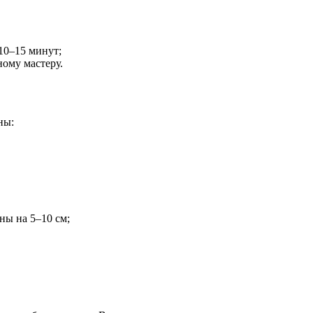
10–15 минут;
ному мастеру.
ны:
ны на 5–10 см;