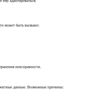
е ему адаптироваться;
Это может быть вызвано:
странения неисправности.
орректные данные. Возможные причины: