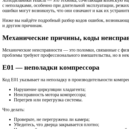
Холодильники Hitachi — это техника, сочетающая японскую на
с неполадками, особенно при длительной эксплуатации, резких
ошибки могут возникнуть, что они означают и как их устранить
Ниже вы найдёте подробный разбор кодов ошибок, возникающи
и другим причинам.
Механические причины, коды неиспра
Механические неисправности — это поломки, связанные с физ
проблемы требуют профессионального вмешательства, но в нек
E01 — неполадки компрессора
Код E01 указывает на неполадку в производительности компр
Нарушение циркуляции хладагента;
Неисправность мотора компрессора;
Перегрев или перегрузка системы.
Что делать:
Проверьте, не перегружена ли камера;
Убедитесь, что дверца закрывается плотно;