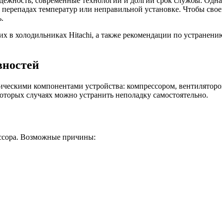
дёжность, современные технологии и долгий срок службы. Однак
 перепадах температур или неправильной установке. Чтобы свое
.
х в холодильниках Hitachi, а также рекомендации по устранен
вностей
ическими компонентами устройства: компрессором, вентилятором
оторых случаях можно устранить неполадку самостоятельно.
ессора. Возможные причины: