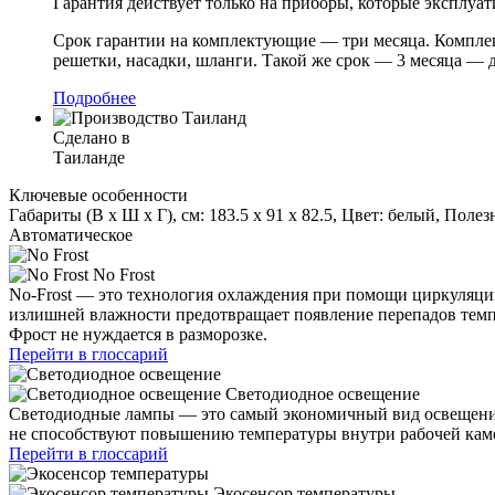
Гарантия действует только на приборы, которые эксплуа
Срок гарантии на комплектующие — три месяца. Комплек
решетки, насадки, шланги. Такой же срок — 3 месяца —
Подробнее
Сделано в
Таиланде
Ключевые особенности
Габариты (В х Ш х Г), см: 183.5 х 91 х 82.5, Цвет: белый, По
Автоматическое
No Frost
No-Frost — это технология охлаждения при помощи циркуляции
излишней влажности предотвращает появление перепадов темпе
Фрост не нуждается в разморозке.
Перейти в глоссарий
Светодиодное освещение
Светодиодные лампы — это самый экономичный вид освещения
не способствуют повышению температуры внутри рабочей камер
Перейти в глоссарий
Экосенсор температуры