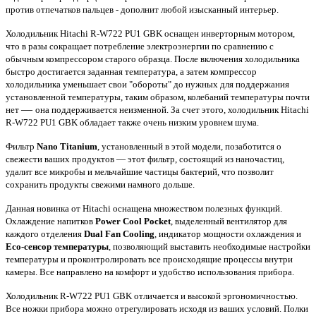
против отпечатков пальцев - дополнит любой изысканный интерьер.
Холодильник Hitachi R-W722 PU1 GBK оснащен инверторным мотором,
что в разы сокращает потребление электроэнергии по сравнению с
обычным компрессором старого образца.
После включения холодильника
быстро достигается заданная температура, а затем компрессор
холодильника уменьшает свои "обороты" до нужных для поддержания
установленной температуры, таким образом, колебаний температуры почти
—
нет
она поддерживается неизменной. За счет этого, холодильник Hitachi
R-W722 PU1 GBK обладает также очень низким уровнем шума.
Фильтр
Nano Titanium
, установленный в этой модели, позаботится о
свежести ваших продуктов — этот фильтр, состоящий из наночастиц,
удалит все микробы и мельчайшие частицы бактерий, что позволит
сохранить продукты свежими намного дольше.
Данная новинка от
Hitachi
оснащена множеством полезных функций.
Охлаждение напитков
Power Cool Pocket
, выделенный вентилятор для
каждого отделения
Dual Fan Cooling
, индикатор мощности охлаждения и
Eco-сенсор температуры
, позволяющий выставить необходимые настройки
температуры и проконтролировать все происходящие процессы внутри
камеры. Все направлено на комфорт и удобство использования прибора.
Холодильник
R
-
W
722
PU
1
GBK
отличается и высокой эргономичностью.
Все ножки прибора можно отрегулировать исходя из ваших условий. Полки