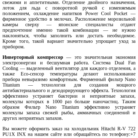
свежими и аппетитными. Отделение двойного назначения,
лоток для льда с поворотной ручкой с изменяемым
положением, охлаждение напитков Power Cool Pocket —
фирменное удобство в мелочах. Расположение морозильной
камеры сверху — японские специалисты отдают
предпочтение именно такой комбинации — не нужно
наклоняться, чтобы заполнить или достать необходимое.
Кроме того, такой вариант значительно упрощает уход за
прибором.
Инверторный компрессор
— это значительная экономия
электроэнергии и бесшумная работа. Система Dual Fan
Cooling — выделенный вентилятор для каждого отделения, а
также Eco-сенсор температуры делают использование
прибора невыразимо комфортным. Фирменный фильтр Nano
Titanium — технология для создания мощного
антибактериального и дезодорирующего эффекта. Технология
эффективно устраняет бактерии и неприятные запахи,
молекулы которых в 1000 раз больше наночастиц. Таким
образом Фильтр Nano Titanium эффективно устраняет
молекулы запаха свежей рыбы, аммиачных соединений и
других неприятных запахов.
Вы можете оформить заказ на холодильник Hitachi R-V 722
PU1X INX на нашем сайте или обращайтесь по телефону:+7