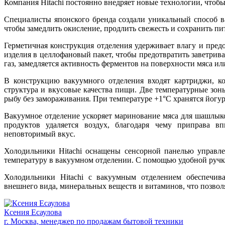
Компания Hitachi постоянно внедряет новые технологии, чтоб
Специалисты японского бренда создали уникальный способ в
чтобы замедлить окисление, продлить свежесть и сохранить пи
Герметичная конструкция отделения удерживает влагу и пред
изделия в целлофановый пакет, чтобы предотвратить заветрив
газ, замедляется активность ферментов на поверхности мяса и
В конструкцию вакуумного отделения входят картриджи, ко
структура и вкусовые качества пищи. Две температурные зо
рыбу без замораживания. При температуре +1°C хранятся йогур
Вакуумное отделение ускоряет маринование мяса для шашлык
продуктов удаляется воздух, благодаря чему приправа в
неповторимый вкус.
Холодильники Hitachi оснащены сенсорной панелью управле
температуру в вакуумном отделении. С помощью удобной ручк
Холодильники Hitachi с вакуумным отделением обеспечива
внешнего вида, минеральных веществ и витаминов, что позвол
Ксения Есаулова
г. Москва, менеджер по продажам бытовой техники