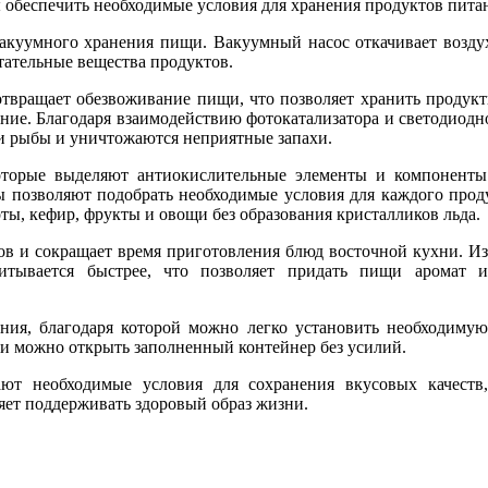
ы обеспечить необходимые условия для хранения продуктов пита
акуумного хранения пищи. Вакуумный насос откачивает воздух,
тательные вещества продуктов.
отвращает обезвоживание пищи, что позволяет хранить продукты
ание. Благодаря взаимодействию фотокатализатора и светодиод
ли рыбы и уничтожаются неприятные запахи.
торые выделяют антиокислительные элементы и компоненты в
ны позволяют подобрать необходимые условия для каждого про
ты, кефир, фрукты и овощи без образования кристалликов льда.
ов и сокращает время приготовления блюд восточной кухни. Из
питывается быстрее, что позволяет придать пищи аромат и
ния, благодаря которой можно легко установить необходимую
и можно открыть заполненный контейнер без усилий.
ют необходимые условия для сохранения вкусовых качеств,
яет поддерживать здоровый образ жизни.