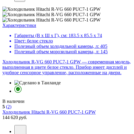
Характеристики
Габариты (В х Ш х Г), см:
183.5 х 85.5 х 74
Цвет:
белое стекло
Полезный объем холодильной камеры, л:
405
Полезный объем морозильной камеры, л:
145
Холодильник R-VG 660 PUC7-1 GPW — современная модель,
выполненная в цвете белое стекло. Прибор имеет дисплей и
удобное сенсорное управление, расположенные на двери.
В наличии
5
(2)
Холодильник
Hitachi R-VG 660 PUC7-1 GPW
144 620
руб.