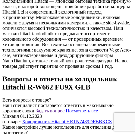
Холодильники Hitachi — японская бытовая техника премиум-
класса, в которой воплощены новейшие разработки концерна
Hitachi Ltd и современный экологичный подход
к производству. Многокамерные холодильники, включая
модели с двумя и несколькими камерами, а также side-by-side,
отличаются высокой технологичностью и качеством. Наш
магазин hitachi-holodilnik.ru предлагает ассортимент
холодильного оборудования — от проверенных временем
хитов до новинок. Вся техника оснащена современными
технологиями: вакуумное хранение, зона свежести Vege Aero-
care, антибактериальные и дезодорирующие фильтры
NanoTitanium, а также точный контроль температуры. На все
товары действует гарантия от продавца сроком 1 год.
Вопросы и ответы на холодильник
Hitachi R-W662 FU9X GLB
Есть вопросы о товаре?
Наш специалист постарается ответить в максимально
короткие сроки
Задать вопрос
Поcмотреть все
Михаил
01.12.2023
о товаре:
Холодильник Hitachi HRTN7489DFBBKCS
Какие настройки лучше использовать для отделения двойного
назначения?