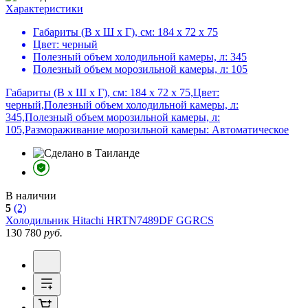
Характеристики
Габариты (В х Ш х Г), см:
184 х 72 х 75
Цвет:
черный
Полезный объем холодильной камеры, л:
345
Полезный объем морозильной камеры, л:
105
Габариты (В х Ш х Г), см: 184 х 72 х 75,Цвет:
черный,Полезный объем холодильной камеры, л:
345,Полезный объем морозильной камеры, л:
105,Размораживание морозильной камеры: Автоматическое
В наличии
5
(2)
Холодильник
Hitachi HRTN7489DF GGRCS
130 780
руб.