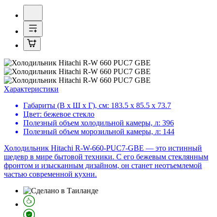
Характеристики
Габариты (В х Ш х Г), см:
183.5 х 85.5 х 73.7
Цвет:
бежевое стекло
Полезный объем холодильной камеры, л:
396
Полезный объем морозильной камеры, л:
144
Холодильник Hitachi R-W-660-PUC7-GBE — это истинный
шедевр в мире бытовой техники. С его бежевым стеклянным
фронтом и изысканным дизайном, он станет неотъемлемой
частью современной кухни.