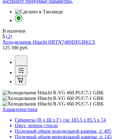
настроите требуемые параметры.
В наличии
5
(2)
Холодильник
Hitachi HRTN7489DFGBKCS
125 390
руб.
Характеристики
Габариты (В х Ш х Г), см:
183.5 х 85.5 х 74
Цвет:
черное стекло
Полезный объем холодильной камеры, л:
405
Полезный объем морозильной камеры, л:
145