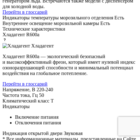
генератором льда. Встречаются также модели с диспенсером
для холодной воды.
Перейти в глоссарий
Индикаторы температуры морозильного отделения
Есть
Внутреннее освещение морозильной камеры
Есть
Технические характеристики
Хладагент
R600a
Хладагент
Хладагент R600a — экологический безопасный
и высокоэффективный фреон, который имеет нулевой индекс
озоноразрушающей способности и минимальный потенциал
воздействия на глобальное потепление.
Перейти в глоссарий
Напряжение, В
220-240
Частота тока, Гц
50
Климатический класс
T
Индикаторы
Включение питания
Отключения питания
Индикация открытой двери
Звуковая
* Все информационные материалы, представленные на Сайте,