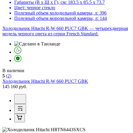
Габариты (В х Ш х Г), см:
183.5 х 85.5 х 73.7
Цвет:
черное стекло
Полезный объем холодильной камеры, л:
396
Полезный объем морозильной камеры, л:
144
Холодильник Hitachi R-W 660 PUC7 GBK — четырехдверная
модель черного цвета из серии French Standard.
В наличии
5
(2)
Холодильник
Hitachi R-W 660 PUC7 GBK
145 160
руб.