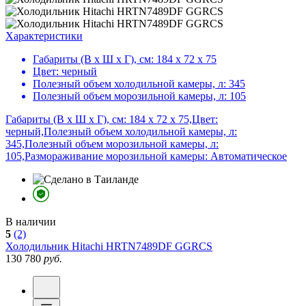
Характеристики
Габариты (В х Ш х Г), см:
184 х 72 х 75
Цвет:
черный
Полезный объем холодильной камеры, л:
345
Полезный объем морозильной камеры, л:
105
Габариты (В х Ш х Г), см: 184 х 72 х 75,Цвет:
черный,Полезный объем холодильной камеры, л:
345,Полезный объем морозильной камеры, л:
105,Размораживание морозильной камеры: Автоматическое
В наличии
5
(2)
Холодильник
Hitachi HRTN7489DF GGRCS
130 780
руб.