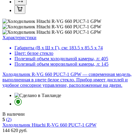
Характеристики
Габариты (В х Ш х Г), см:
183.5 х 85.5 х 74
Цвет:
белое стекло
Полезный объем холодильной камеры, л:
405
Полезный объем морозильной камеры, л:
145
Холодильник R-VG 660 PUC7-1 GPW — современная модель,
выполненная в цвете белое стекло. Прибор имеет дисплей и
удобное сенсорное управление, расположенные на двери.
В наличии
5
(2)
Холодильник
Hitachi R-VG 660 PUC7-1 GPW
144 620
руб.