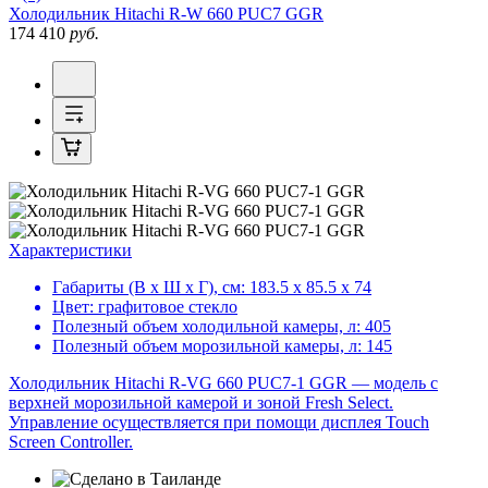
Холодильник
Hitachi R-W 660 PUC7 GGR
174 410
руб.
Характеристики
Габариты (В х Ш х Г), см:
183.5 х 85.5 х 74
Цвет:
графитовое стекло
Полезный объем холодильной камеры, л:
405
Полезный объем морозильной камеры, л:
145
Холодильник Hitachi R-VG 660 PUC7-1 GGR — модель с
верхней морозильной камерой и зоной Fresh Select.
Управление осуществляется при помощи дисплея Touch
Screen Controller.