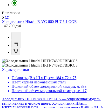
В наличии
5
(2)
Холодильник
Hitachi R-VG 660 PUC7-1 GGR
147 200
руб.
Характеристики
Габариты (В х Ш х Г), см:
184 х 72 х 75
Цвет:
черная нержавеющая сталь
Полезный объем холодильной камеры, л:
333
Полезный объем морозильной камеры, л:
117
Холодильник HRTN7489DFBSLCS — современная модель,
выполненная в черном цвете. Холодильник Hitachi
HRTN7489DFBBKCS — модель черного цвета Brilliant Black