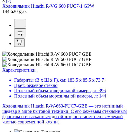
5
(2)
Холодильник
Hitachi R-VG 660 PUC7-1 GPW
144 620
руб.
Характеристики
Габариты (В х Ш х Г), см:
183.5 х 85.5 х 73.7
Цвет:
бежевое стекло
Полезный объем холодильной камеры, л:
396
Полезный объем морозильной камеры, л:
144
Холодильник Hitachi R-W-660-PUC7-GBE — это истинный
шедевр в мире бытовой техники. С его бежевым стеклянным
фронтом и изысканным дизайном, он станет неотъемлемой
частью современной кухни.