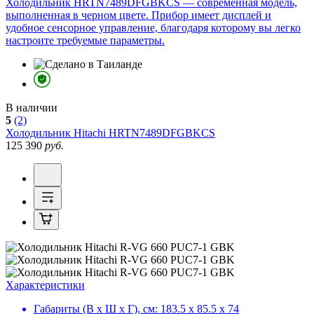
Холодильник HRTN7489DFGBKCS — современная модель,
выполненная в черном цвете. Прибор имеет дисплей и
удобное сенсорное управление, благодаря которому вы легко
настроите требуемые параметры.
В наличии
5
(2)
Холодильник
Hitachi HRTN7489DFGBKCS
125 390
руб.
Характеристики
Габариты (В х Ш х Г), см:
183.5 х 85.5 х 74