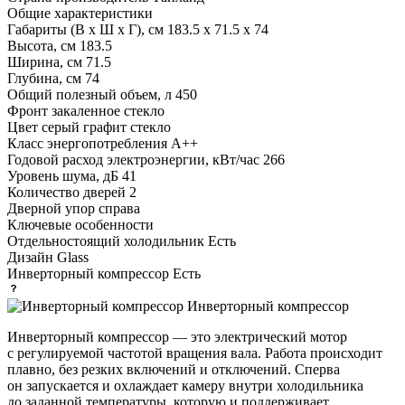
Общие характеристики
Габариты (В х Ш х Г), см
183.5 х 71.5 х 74
Высота, см
183.5
Ширина, см
71.5
Глубина, см
74
Общий полезный объем, л
450
Фронт
закаленное стекло
Цвет
серый графит стекло
Класс энергопотребления
A++
Годовой расход электроэнергии, кВт/час
266
Уровень шума, дБ
41
Количество дверей
2
Дверной упор
справа
Ключевые особенности
Отдельностоящий холодильник
Есть
Дизайн
Glass
Инверторный компрессор
Есть
Инверторный компрессор
Инверторный компрессор — это электрический мотор
с регулируемой частотой вращения вала. Работа происходит
плавно, без резких включений и отключений. Сперва
он запускается и охлаждает камеру внутри холодильника
до заданной температуры, которую и поддерживает