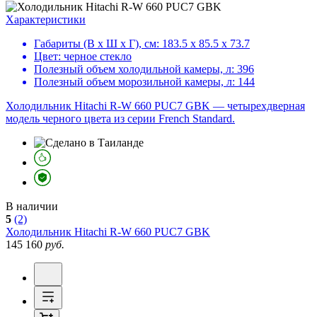
Характеристики
Габариты (В х Ш х Г), см:
183.5 х 85.5 х 73.7
Цвет:
черное стекло
Полезный объем холодильной камеры, л:
396
Полезный объем морозильной камеры, л:
144
Холодильник Hitachi R-W 660 PUC7 GBK — четырехдверная
модель черного цвета из серии French Standard.
В наличии
5
(2)
Холодильник
Hitachi R-W 660 PUC7 GBK
145 160
руб.