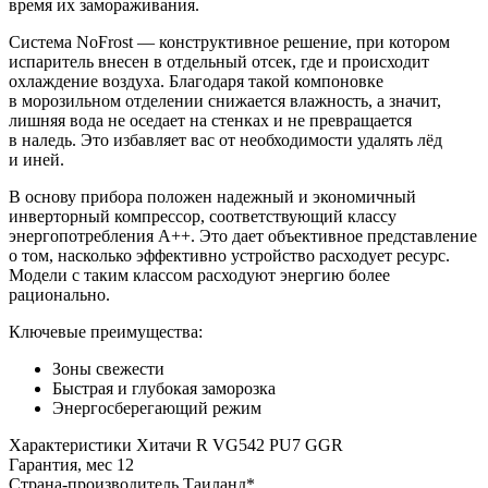
время их замораживания.
Система NoFrost — конструктивное решение, при котором
испаритель внесен в отдельный отсек, где и происходит
охлаждение воздуха. Благодаря такой компоновке
в морозильном отделении снижается влажность, а значит,
лишняя вода не оседает на стенках и не превращается
в наледь. Это избавляет вас от необходимости удалять лёд
и иней.
В основу прибора положен надежный и экономичный
инверторный компрессор, соответствующий классу
энергопотребления А++. Это дает объективное представление
о том, насколько эффективно устройство расходует ресурс.
Модели с таким классом расходуют энергию более
рационально.
Ключевые преимущества:
Зоны свежести
Быстрая и глубокая заморозка
Энергосберегающий режим
Характеристики
Хитачи R VG542 PU7 GGR
Гарантия, мес
12
Страна-производитель
Таиланд*