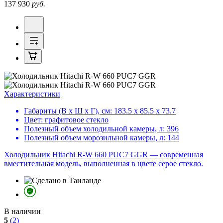
137 930
руб.
Характеристики
Габариты (В х Ш х Г), см:
183.5 х 85.5 х 73.7
Цвет:
графитовое стекло
Полезный объем холодильной камеры, л:
396
Полезный объем морозильной камеры, л:
144
Холодильник Hitachi R-W 660 PUC7 GGR — современная
вместительная модель, выполненная в цвете серое стекло.
В наличии
5
(2)