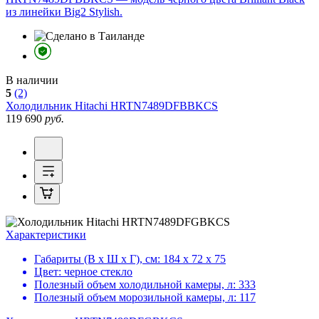
из линейки Big2 Stylish.
В наличии
5
(2)
Холодильник
Hitachi HRTN7489DFBBKCS
119 690
руб.
Характеристики
Габариты (В х Ш х Г), см:
184 х 72 х 75
Цвет:
черное стекло
Полезный объем холодильной камеры, л:
333
Полезный объем морозильной камеры, л:
117