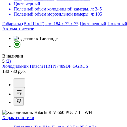
Цвет:
черный
Полезный объем холодильной камеры, л:
345
Полезный объем морозильной камеры, л:
105
Габариты (В х Ш х Г), см: 184 х 72 х 75,Цвет: черный,Полезн
Автоматическое
В наличии
5
(2)
Холодильник
Hitachi HRTN7489DF GGRCS
130 780
руб.
Характеристики