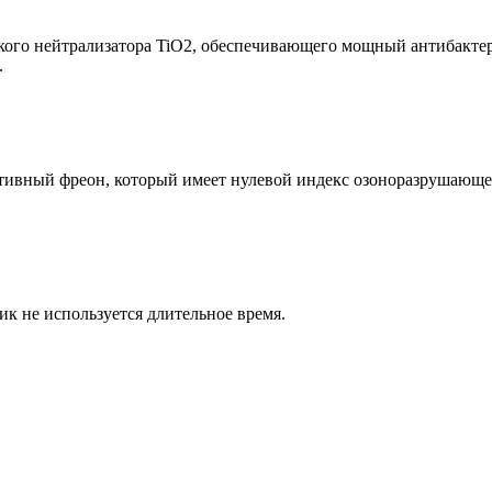
еского нейтрализатора TiO2, обеспечивающего мощный антибакт
.
тивный фреон, который имеет нулевой индекс озоноразрушающе
к не используется длительное время.