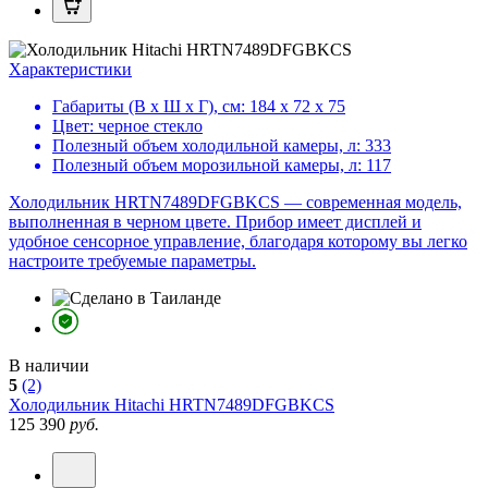
Характеристики
Габариты (В х Ш х Г), см:
184 х 72 х 75
Цвет:
черное стекло
Полезный объем холодильной камеры, л:
333
Полезный объем морозильной камеры, л:
117
Холодильник HRTN7489DFGBKCS — современная модель,
выполненная в черном цвете. Прибор имеет дисплей и
удобное сенсорное управление, благодаря которому вы легко
настроите требуемые параметры.
В наличии
5
(2)
Холодильник
Hitachi HRTN7489DFGBKCS
125 390
руб.