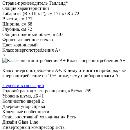
Страна-производитель
Таиланд*
Общие характеристики
Габариты (В х Ш х Г), см
177 х 68 х 72
Высота, см
177
Ширина, см
68
Глубина, см
72
Общий полезный объем, л
407
Фронт
закаленное стекло
Цвет
коричневый
Класс энергопотребления
A+
Класс энергопотребления А+
Класс энергопотребления А+. К нему относятся приборы, чье
энергопотребление на 10% ниже, чему приборов класса А.
Перейти в глоссарий
Годовой расход электроэнергии, кВт/час
259
Уровень шума, дБ
41
Количество дверей
2
Дверной упор
справа
Ключевые особенности
Отдельностоящий холодильник
Есть
Дизайн
Glass Line
Инверторный компрессор
Есть