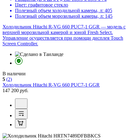
Цвет:
графитовое стекло
Полезный объем холодильной камеры, л:
405
Полезный объем морозильной камеры, л:
145
Холодильник Hitachi R-VG 660 PUC7-1 GGR — модель с
верхней морозильной камерой и зоной Fresh Select.
Управление осуществляется при помощи дисплея Touch
Screen Controller.
В наличии
5
(2)
Холодильник
Hitachi R-VG 660 PUC7-1 GGR
147 200
руб.