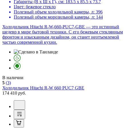
Габариты (В х Ш х Г), см:
183.5 х 85.5 х 73.7
Цвет:
бежевое стекло
Полезный объем холодильной камеры, л:
396
Полезный объем морозильной камеры, л:
144
Холодильник Hitachi R-W-660-PUC7-GBE — это истинный
шедевр в мире бытовой техники. С его бежевым стеклянным
фронтом и изысканным дизайном, он станет неотъемлемой
частью современной кухни.
В наличии
5
(3)
Холодильник
Hitachi R-W 660 PUC7 GBE
174 410
руб.