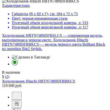
Характеристики
Габариты (В х Ш х Г), см:
184 х 72 х 75
Цвет:
черная нержавеющая сталь
Полезный объем холодильной камеры, л:
333
Полезный объем морозильной камеры, л:
117
Холодильник HRTN7489DFBSLCS — современная модель,
выполненная в черном цвете. Холодильник Hitachi
HRTN7489DFBBKCS — модель черного цвета Brilliant Black
из линейки Big2 Stylish.
В наличии
5
(2)
Холодильник
Hitachi HRTN7489DFBBKCS
119 690
руб.