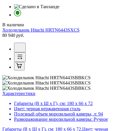
В наличии
Холодильник
Hitachi HRTN6443SXCS
80 940
руб.
Характеристики
Габариты (В х Ш х Г), см:
180 х 66 х 72
Цвет:
черная нержавеющая сталь
Полезный объем морозильной камеры, л:
94
Размораживание морозильной камеры:
Ручное
Габариты (В х Ш х Г), см: 180 х 66 х 72,Цвет: черная