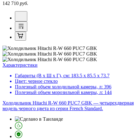
142 710
руб.
Характеристики
Габариты (В х Ш х Г), см:
183.5 х 85.5 х 73.7
Цвет:
черное стекло
Полезный объем холодильной камеры, л:
396
Полезный объем морозильной камеры, л:
144
Холодильник Hitachi R-W 660 PUC7 GBK — четырехдверная
модель черного цвета из серии French Standard.