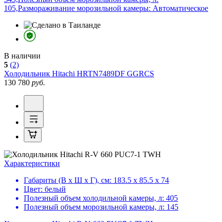
105,Размораживание морозильной камеры: Автоматическое
В наличии
5
(2)
Холодильник
Hitachi HRTN7489DF GGRCS
130 780
руб.
Характеристики
Габариты (В х Ш х Г), см:
183.5 х 85.5 х 74
Цвет:
белый
Полезный объем холодильной камеры, л:
405
Полезный объем морозильной камеры, л:
145