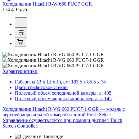
Холодильник
Hitachi R-W 660 PUC7 GGR
174 410
руб.
Характеристики
Габариты (В х Ш х Г), см:
183.5 х 85.5 х 74
Цвет:
графитовое стекло
Полезный объем холодильной камеры, л:
405
Полезный объем морозильной камеры, л:
145
Холодильник Hitachi R-VG 660 PUC7-1 GGR — модель с
верхней морозильной камерой и зоной Fresh Select.
Управление осуществляется при помощи дисплея Touch
Screen Controller.