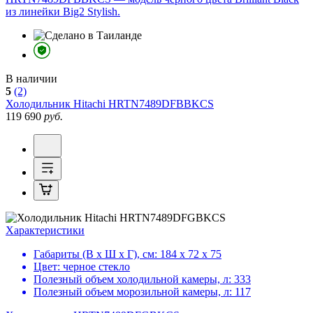
из линейки Big2 Stylish.
В наличии
5
(2)
Холодильник
Hitachi HRTN7489DFBBKCS
119 690
руб.
Характеристики
Габариты (В х Ш х Г), см:
184 х 72 х 75
Цвет:
черное стекло
Полезный объем холодильной камеры, л:
333
Полезный объем морозильной камеры, л:
117