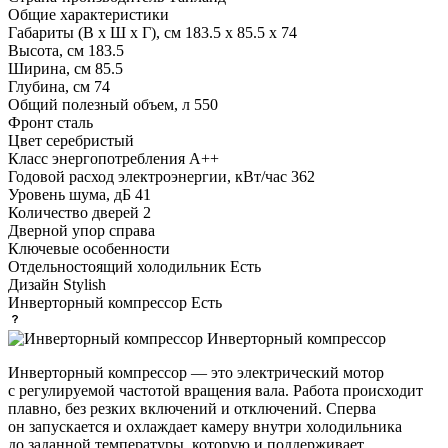
Общие характеристики
Габариты (В х Ш х Г), см
183.5 х 85.5 х 74
Высота, см
183.5
Ширина, см
85.5
Глубина, см
74
Общий полезный объем, л
550
Фронт
сталь
Цвет
серебристый
Класс энергопотребления
A++
Годовой расход электроэнергии, кВт/час
362
Уровень шума, дБ
41
Количество дверей
2
Дверной упор
справа
Ключевые особенности
Отдельностоящий холодильник
Есть
Дизайн
Stylish
Инверторный компрессор
Есть
Инверторный компрессор
Инверторный компрессор — это электрический мотор
с регулируемой частотой вращения вала. Работа происходит
плавно, без резких включений и отключений. Сперва
он запускается и охлаждает камеру внутри холодильника
до заданной температуры, которую и поддерживает