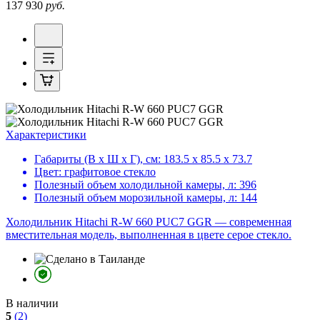
137 930
руб.
Характеристики
Габариты (В х Ш х Г), см:
183.5 х 85.5 х 73.7
Цвет:
графитовое стекло
Полезный объем холодильной камеры, л:
396
Полезный объем морозильной камеры, л:
144
Холодильник Hitachi R-W 660 PUC7 GGR — современная
вместительная модель, выполненная в цвете серое стекло.
В наличии
5
(2)