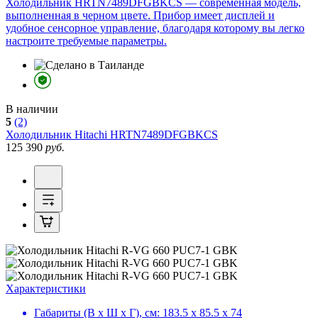
Холодильник HRTN7489DFGBKCS — современная модель,
выполненная в черном цвете. Прибор имеет дисплей и
удобное сенсорное управление, благодаря которому вы легко
настроите требуемые параметры.
В наличии
5
(2)
Холодильник
Hitachi HRTN7489DFGBKCS
125 390
руб.
Характеристики
Габариты (В х Ш х Г), см:
183.5 х 85.5 х 74