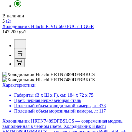
В наличии
5
(2)
Холодильник
Hitachi R-VG 660 PUC7-1 GGR
147 200
руб.
Характеристики
Габариты (В х Ш х Г), см:
184 х 72 х 75
Цвет:
черная нержавеющая сталь
Полезный объем холодильной камеры, л:
333
Полезный объем морозильной камеры, л:
117
Холодильник HRTN7489DFBSLCS — современная модель,
выполненная в черном цвете. Холодильник Hitachi
HRTN7489DFBBKCS — модель черного цвета Brilliant Black