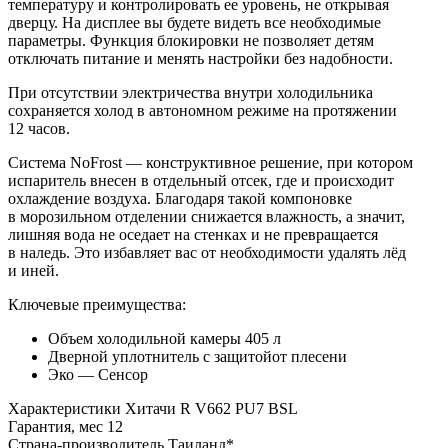
температуру и контролировать ее уровень, не открывая
дверцу. На дисплее вы будете видеть все необходимые
параметры. Функция блокировки не позволяет детям
отключать питание и менять настройки без надобности.
При отсутствии электричества внутри холодильника
сохраняется холод в автономном режиме на протяжении
12 часов.
Система NoFrost — конструктивное решение, при котором
испаритель внесен в отдельный отсек, где и происходит
охлаждение воздуха. Благодаря такой компоновке
в морозильном отделении снижается влажность, а значит,
лишняя вода не оседает на стенках и не превращается
в наледь. Это избавляет вас от необходимости удалять лёд
и иней.
Ключевые преимущества:
Объем холодильной камеры 405 л
Дверной уплотнитель с защитойот плесени
Эко — Сенсор
Характеристики
Хитачи R V662 PU7 BSL
Гарантия, мес
12
Страна-производитель
Таиланд*