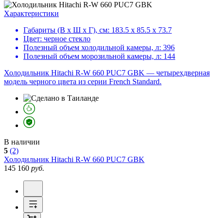
Характеристики
Габариты (В х Ш х Г), см:
183.5 х 85.5 х 73.7
Цвет:
черное стекло
Полезный объем холодильной камеры, л:
396
Полезный объем морозильной камеры, л:
144
Холодильник Hitachi R-W 660 PUC7 GBK — четырехдверная
модель черного цвета из серии French Standard.
В наличии
5
(2)
Холодильник
Hitachi R-W 660 PUC7 GBK
145 160
руб.