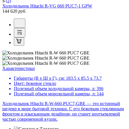
5
(2)
Холодильник
Hitachi R-VG 660 PUC7-1 GPW
144 620
руб.
Характеристики
Габариты (В х Ш х Г), см:
183.5 х 85.5 х 73.7
Цвет:
бежевое стекло
Полезный объем холодильной камеры, л:
396
Полезный объем морозильной камеры, л:
144
Холодильник Hitachi R-W-660-PUC7-GBE — это истинный
шедевр в мире бытовой техники. С его бежевым стеклянным
фронтом и изысканным дизайном, он станет неотъемлемой
частью современной кухни.