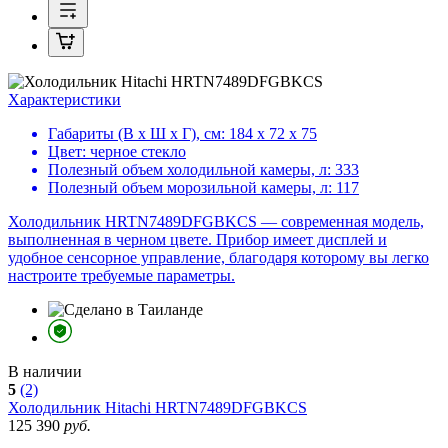
Характеристики
Габариты (В х Ш х Г), см:
184 х 72 х 75
Цвет:
черное стекло
Полезный объем холодильной камеры, л:
333
Полезный объем морозильной камеры, л:
117
Холодильник HRTN7489DFGBKCS — современная модель,
выполненная в черном цвете. Прибор имеет дисплей и
удобное сенсорное управление, благодаря которому вы легко
настроите требуемые параметры.
В наличии
5
(2)
Холодильник
Hitachi HRTN7489DFGBKCS
125 390
руб.