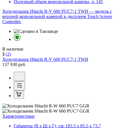
Полезный объем морозильной камеры, л:
145
Холодильник Hitachi R-V 660 PUC7-1 TWH — модель с
верхней морозильной камерой и дисплеем Touch Screen
Controller.
В наличии
5
(2)
Холодильник
Hitachi R-V 660 PUC7-1 TWH
137 930
руб.
Характеристики
Габариты (В х Ш х Г), см:
183.5 х 85.5 х 73.7