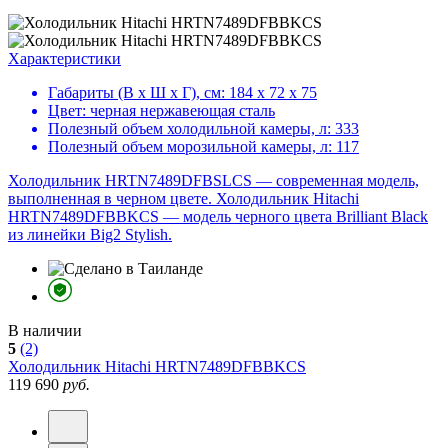
Характеристики
Габариты (В х Ш х Г), см:
184 х 72 х 75
Цвет:
черная нержавеющая сталь
Полезный объем холодильной камеры, л:
333
Полезный объем морозильной камеры, л:
117
Холодильник HRTN7489DFBSLCS — современная модель,
выполненная в черном цвете. Холодильник Hitachi
HRTN7489DFBBKCS — модель черного цвета Brilliant Black
из линейки Big2 Stylish.
В наличии
5
(2)
Холодильник
Hitachi HRTN7489DFBBKCS
119 690
руб.