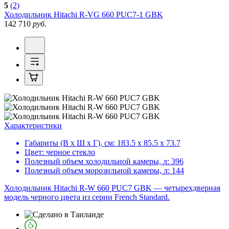
5
(2)
Холодильник
Hitachi R-VG 660 PUC7-1 GBK
142 710
руб.
Характеристики
Габариты (В х Ш х Г), см:
183.5 х 85.5 х 73.7
Цвет:
черное стекло
Полезный объем холодильной камеры, л:
396
Полезный объем морозильной камеры, л:
144
Холодильник Hitachi R-W 660 PUC7 GBK — четырехдверная
модель черного цвета из серии French Standard.