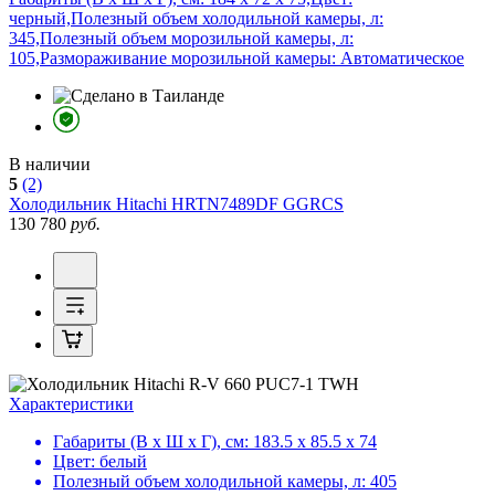
черный,Полезный объем холодильной камеры, л:
345,Полезный объем морозильной камеры, л:
105,Размораживание морозильной камеры: Автоматическое
В наличии
5
(2)
Холодильник
Hitachi HRTN7489DF GGRCS
130 780
руб.
Характеристики
Габариты (В х Ш х Г), см:
183.5 х 85.5 х 74
Цвет:
белый
Полезный объем холодильной камеры, л:
405