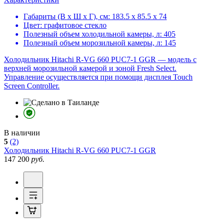
Габариты (В х Ш х Г), см:
183.5 х 85.5 х 74
Цвет:
графитовое стекло
Полезный объем холодильной камеры, л:
405
Полезный объем морозильной камеры, л:
145
Холодильник Hitachi R-VG 660 PUC7-1 GGR — модель с
верхней морозильной камерой и зоной Fresh Select.
Управление осуществляется при помощи дисплея Touch
Screen Controller.
В наличии
5
(2)
Холодильник
Hitachi R-VG 660 PUC7-1 GGR
147 200
руб.