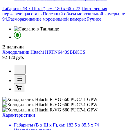
Габариты (В х Ш х Г), см: 180 х 66 х 72,Цвет: черная
нержавеющая сталь,Полезный объем морозильной камеры, л:
94,Размораживание морозильной камеры: Ручное
В наличии
Холодильник
Hitachi HRTN6443SBBKCS
92 120
руб.
Характеристики
Габариты (В х Ш х Г), см:
183.5 х 85.5 х 74