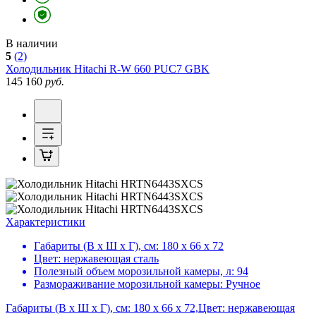
В наличии
5
(2)
Холодильник
Hitachi R-W 660 PUC7 GBK
145 160
руб.
Характеристики
Габариты (В х Ш х Г), см:
180 х 66 х 72
Цвет:
нержавеющая сталь
Полезный объем морозильной камеры, л:
94
Размораживание морозильной камеры:
Ручное
Габариты (В х Ш х Г), см: 180 х 66 х 72,Цвет: нержавеющая