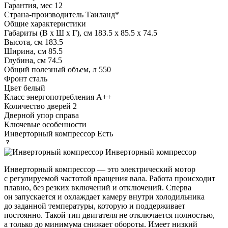
Гарантия, мес
12
Страна-производитель
Таиланд*
Общие характеристики
Габариты (В х Ш х Г), см
183.5 х 85.5 х 74.5
Высота, см
183.5
Ширина, см
85.5
Глубина, см
74.5
Общий полезный объем, л
550
Фронт
сталь
Цвет
белый
Класс энергопотребления
A++
Количество дверей
2
Дверной упор
справа
Ключевые особенности
Инверторный компрессор
Есть
Инверторный компрессор
Инверторный компрессор — это электрический мотор
с регулируемой частотой вращения вала. Работа происходит
плавно, без резких включений и отключений. Сперва
он запускается и охлаждает камеру внутри холодильника
до заданной температуры, которую и поддерживает
постоянно. Такой тип двигателя не отключается полностью,
а только до минимума снижает обороты. Имеет низкий