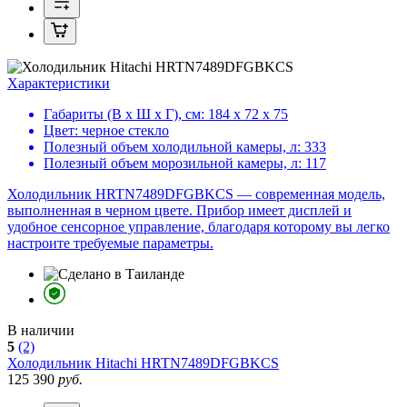
Характеристики
Габариты (В х Ш х Г), см:
184 х 72 х 75
Цвет:
черное стекло
Полезный объем холодильной камеры, л:
333
Полезный объем морозильной камеры, л:
117
Холодильник HRTN7489DFGBKCS — современная модель,
выполненная в черном цвете. Прибор имеет дисплей и
удобное сенсорное управление, благодаря которому вы легко
настроите требуемые параметры.
В наличии
5
(2)
Холодильник
Hitachi HRTN7489DFGBKCS
125 390
руб.