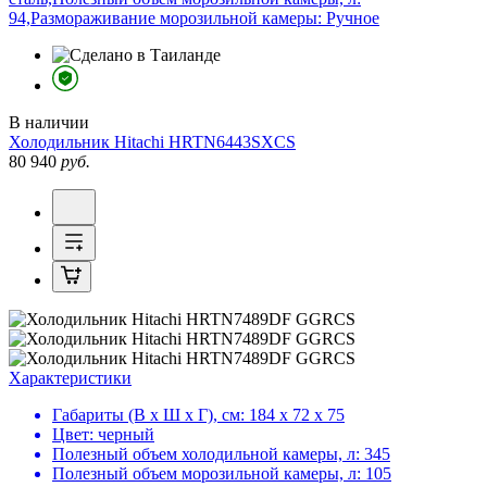
94,Размораживание морозильной камеры: Ручное
В наличии
Холодильник
Hitachi HRTN6443SXCS
80 940
руб.
Характеристики
Габариты (В х Ш х Г), см:
184 х 72 х 75
Цвет:
черный
Полезный объем холодильной камеры, л:
345
Полезный объем морозильной камеры, л:
105