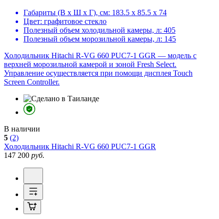
Габариты (В х Ш х Г), см:
183.5 х 85.5 х 74
Цвет:
графитовое стекло
Полезный объем холодильной камеры, л:
405
Полезный объем морозильной камеры, л:
145
Холодильник Hitachi R-VG 660 PUC7-1 GGR — модель с
верхней морозильной камерой и зоной Fresh Select.
Управление осуществляется при помощи дисплея Touch
Screen Controller.
В наличии
5
(2)
Холодильник
Hitachi R-VG 660 PUC7-1 GGR
147 200
руб.