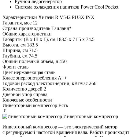
Ручной ледогенератор
Система охлаждения напитков Power Cool Pocket
Характеристики
Хитачи R V542 PU3X INX
Гарантия, мес
12
Страна-производитель
Таиланд*
Общие характеристики
Габариты (В х Ш х Г), см
183.5 х 71.5 х 74.5
Высота, см
183.5
Ширина, см
71.5
Глубина, см
74.5
Общий полезный объем, л
450
Фронт
сталь
Цвет
нержавеющая сталь
Класс энергопотребления
A++
Годовой расход электроэнергии, кВт/час
266
Количество дверей
2
Дверной упор
справа
Ключевые особенности
Инверторный компрессор
Есть
Инверторный компрессор
Инверторный компрессор — это электрический мотор
с регулируемой частотой вращения вала. Работа происходит