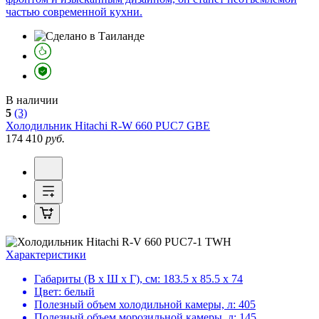
частью современной кухни.
В наличии
5
(3)
Холодильник
Hitachi R-W 660 PUC7 GBE
174 410
руб.
Характеристики
Габариты (В х Ш х Г), см:
183.5 х 85.5 х 74
Цвет:
белый
Полезный объем холодильной камеры, л:
405
Полезный объем морозильной камеры, л:
145