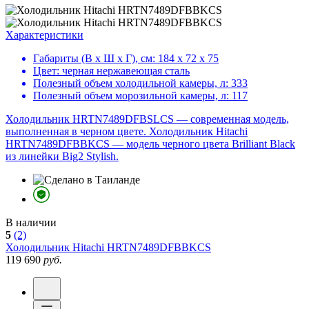
Характеристики
Габариты (В х Ш х Г), см:
184 х 72 х 75
Цвет:
черная нержавеющая сталь
Полезный объем холодильной камеры, л:
333
Полезный объем морозильной камеры, л:
117
Холодильник HRTN7489DFBSLCS — современная модель,
выполненная в черном цвете. Холодильник Hitachi
HRTN7489DFBBKCS — модель черного цвета Brilliant Black
из линейки Big2 Stylish.
В наличии
5
(2)
Холодильник
Hitachi HRTN7489DFBBKCS
119 690
руб.