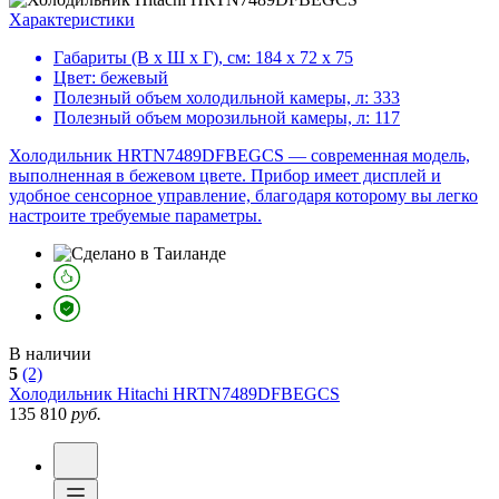
Характеристики
Габариты (В х Ш х Г), см:
184 х 72 х 75
Цвет:
бежевый
Полезный объем холодильной камеры, л:
333
Полезный объем морозильной камеры, л:
117
Холодильник HRTN7489DFBEGCS — современная модель,
выполненная в бежевом цвете. Прибор имеет дисплей и
удобное сенсорное управление, благодаря которому вы легко
настроите требуемые параметры.
В наличии
5
(2)
Холодильник
Hitachi HRTN7489DFBEGCS
135 810
руб.