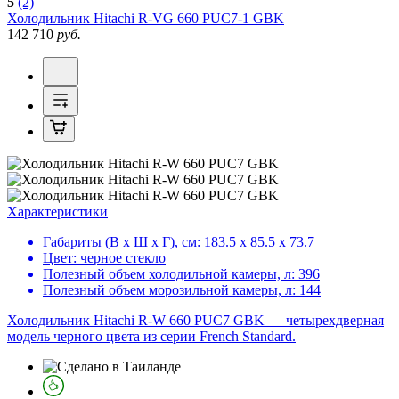
5
(2)
Холодильник
Hitachi R-VG 660 PUC7-1 GBK
142 710
руб.
Характеристики
Габариты (В х Ш х Г), см:
183.5 х 85.5 х 73.7
Цвет:
черное стекло
Полезный объем холодильной камеры, л:
396
Полезный объем морозильной камеры, л:
144
Холодильник Hitachi R-W 660 PUC7 GBK — четырехдверная
модель черного цвета из серии French Standard.