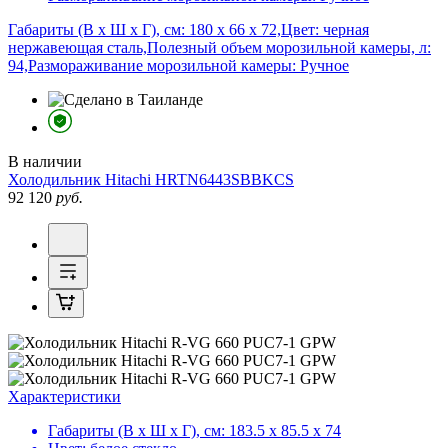
Габариты (В х Ш х Г), см: 180 х 66 х 72,Цвет: черная
нержавеющая сталь,Полезный объем морозильной камеры, л:
94,Размораживание морозильной камеры: Ручное
В наличии
Холодильник
Hitachi HRTN6443SBBKCS
92 120
руб.
Характеристики
Габариты (В х Ш х Г), см:
183.5 х 85.5 х 74