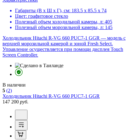
Габариты (В х Ш х Г), см:
183.5 х 85.5 х 74
Цвет:
графитовое стекло
Полезный объем холодильной камеры, л:
405
Полезный объем морозильной камеры, л:
145
Холодильник Hitachi R-VG 660 PUC7-1 GGR — модель с
верхней морозильной камерой и зоной Fresh Select.
Управление осуществляется при помощи дисплея Touch
Screen Controller.
В наличии
5
(2)
Холодильник
Hitachi R-VG 660 PUC7-1 GGR
147 200
руб.