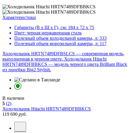
Характеристики
Габариты (В х Ш х Г), см:
184 х 72 х 75
Цвет:
черная нержавеющая сталь
Полезный объем холодильной камеры, л:
333
Полезный объем морозильной камеры, л:
117
Холодильник HRTN7489DFBSLCS — современная модель,
выполненная в черном цвете. Холодильник Hitachi
HRTN7489DFBBKCS — модель черного цвета Brilliant Black
из линейки Big2 Stylish.
В наличии
5
(2)
Холодильник
Hitachi HRTN7489DFBBKCS
119 690
руб.