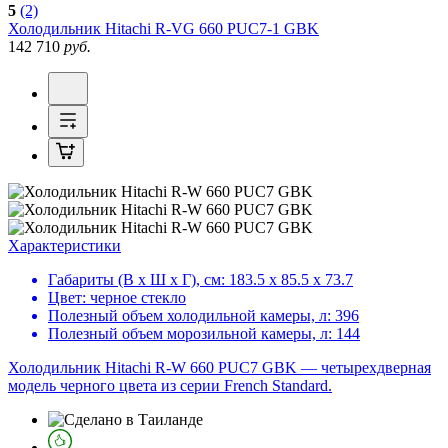
5
(2)
Холодильник
Hitachi R-VG 660 PUC7-1 GBK
142 710
руб.
Характеристики
Габариты (В х Ш х Г), см:
183.5 х 85.5 х 73.7
Цвет:
черное стекло
Полезный объем холодильной камеры, л:
396
Полезный объем морозильной камеры, л:
144
Холодильник Hitachi R-W 660 PUC7 GBK — четырехдверная
модель черного цвета из серии French Standard.