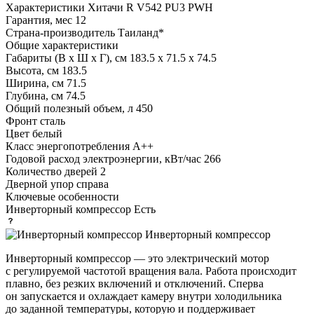
Характеристики
Хитачи R V542 PU3 PWH
Гарантия, мес
12
Страна-производитель
Таиланд*
Общие характеристики
Габариты (В х Ш х Г), см
183.5 х 71.5 х 74.5
Высота, см
183.5
Ширина, см
71.5
Глубина, см
74.5
Общий полезный объем, л
450
Фронт
сталь
Цвет
белый
Класс энергопотребления
A++
Годовой расход электроэнергии, кВт/час
266
Количество дверей
2
Дверной упор
справа
Ключевые особенности
Инверторный компрессор
Есть
Инверторный компрессор
Инверторный компрессор — это электрический мотор
с регулируемой частотой вращения вала. Работа происходит
плавно, без резких включений и отключений. Сперва
он запускается и охлаждает камеру внутри холодильника
до заданной температуры, которую и поддерживает