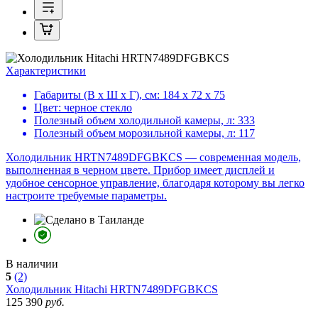
Характеристики
Габариты (В х Ш х Г), см:
184 х 72 х 75
Цвет:
черное стекло
Полезный объем холодильной камеры, л:
333
Полезный объем морозильной камеры, л:
117
Холодильник HRTN7489DFGBKCS — современная модель,
выполненная в черном цвете. Прибор имеет дисплей и
удобное сенсорное управление, благодаря которому вы легко
настроите требуемые параметры.
В наличии
5
(2)
Холодильник
Hitachi HRTN7489DFGBKCS
125 390
руб.