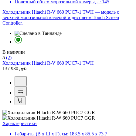
Полезный объем морозильной камеры, л:
145
Холодильник Hitachi R-V 660 PUC7-1 TWH — модель с
верхней морозильной камерой и дисплеем Touch Screen
Controller.
В наличии
5
(2)
Холодильник
Hitachi R-V 660 PUC7-1 TWH
137 930
руб.
Характеристики
Габариты (В х Ш х Г), см:
183.5 х 85.5 х 73.7