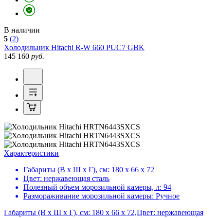
В наличии
5
(2)
Холодильник
Hitachi R-W 660 PUC7 GBK
145 160
руб.
Характеристики
Габариты (В х Ш х Г), см:
180 х 66 х 72
Цвет:
нержавеющая сталь
Полезный объем морозильной камеры, л:
94
Размораживание морозильной камеры:
Ручное
Габариты (В х Ш х Г), см: 180 х 66 х 72,Цвет: нержавеющая