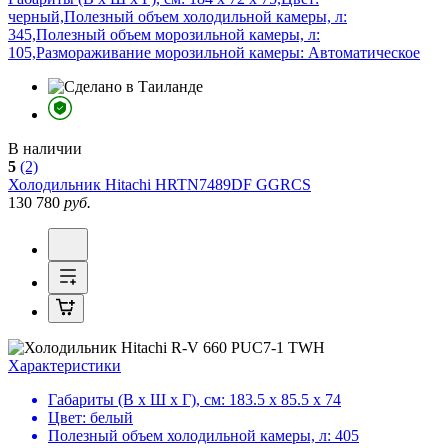
черный,Полезный объем холодильной камеры, л:
345,Полезный объем морозильной камеры, л:
105,Размораживание морозильной камеры: Автоматическое
В наличии
5
(2)
Холодильник
Hitachi HRTN7489DF GGRCS
130 780
руб.
Характеристики
Габариты (В х Ш х Г), см:
183.5 х 85.5 х 74
Цвет:
белый
Полезный объем холодильной камеры, л:
405