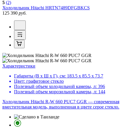
5
(2)
Холодильник
Hitachi HRTN7489DFGBKCS
125 390
руб.
Характеристики
Габариты (В х Ш х Г), см:
183.5 х 85.5 х 73.7
Цвет:
графитовое стекло
Полезный объем холодильной камеры, л:
396
Полезный объем морозильной камеры, л:
144
Холодильник Hitachi R-W 660 PUC7 GGR — современная
вместительная модель, выполненная в цвете серое стекло.