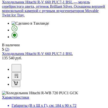
Холодильник Hitachi R-V 660 PUC7-1 BSL — модель
серебристого цвета, оттенок Brilliant Silver. Оснащена верхней
морозильной камерой с ручным ледогенератором Movable
Twist Ice Tray.
В наличии
5
(2)
Холодильник
Hitachi R-V 660 PUC7-1 BSL
135 540
руб.
Характеристики
Габариты (В х Ш х Г), см:
184 х 90 х 72