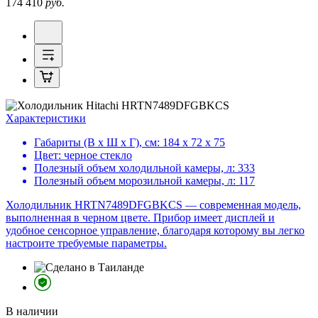
174 410
руб.
Характеристики
Габариты (В х Ш х Г), см:
184 х 72 х 75
Цвет:
черное стекло
Полезный объем холодильной камеры, л:
333
Полезный объем морозильной камеры, л:
117
Холодильник HRTN7489DFGBKCS — современная модель,
выполненная в черном цвете. Прибор имеет дисплей и
удобное сенсорное управление, благодаря которому вы легко
настроите требуемые параметры.
В наличии