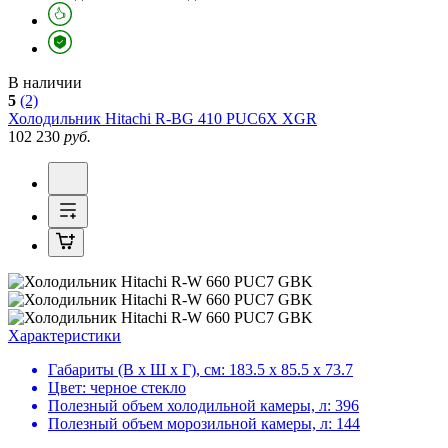
В наличии
5
(2)
Холодильник
Hitachi R-BG 410 PUC6X XGR
102 230
руб.
Характеристики
Габариты (В х Ш х Г), см:
183.5 х 85.5 х 73.7
Цвет:
черное стекло
Полезный объем холодильной камеры, л:
396
Полезный объем морозильной камеры, л:
144