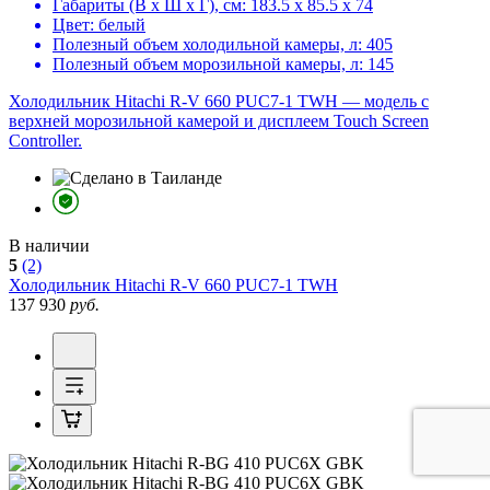
Габариты (В х Ш х Г), см:
183.5 х 85.5 х 74
Цвет:
белый
Полезный объем холодильной камеры, л:
405
Полезный объем морозильной камеры, л:
145
Холодильник Hitachi R-V 660 PUC7-1 TWH — модель с
верхней морозильной камерой и дисплеем Touch Screen
Controller.
В наличии
5
(2)
Холодильник
Hitachi R-V 660 PUC7-1 TWH
137 930
руб.