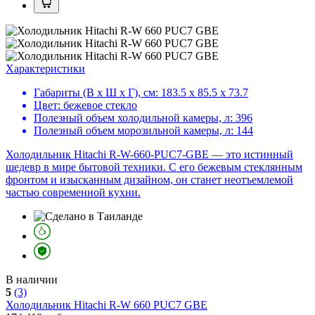
Характеристики
Габариты (В х Ш х Г), см:
183.5 х 85.5 х 73.7
Цвет:
бежевое стекло
Полезный объем холодильной камеры, л:
396
Полезный объем морозильной камеры, л:
144
Холодильник Hitachi R-W-660-PUC7-GBE — это истинный
шедевр в мире бытовой техники. С его бежевым стеклянным
фронтом и изысканным дизайном, он станет неотъемлемой
частью современной кухни.
В наличии
5
(3)
Холодильник
Hitachi R-W 660 PUC7 GBE