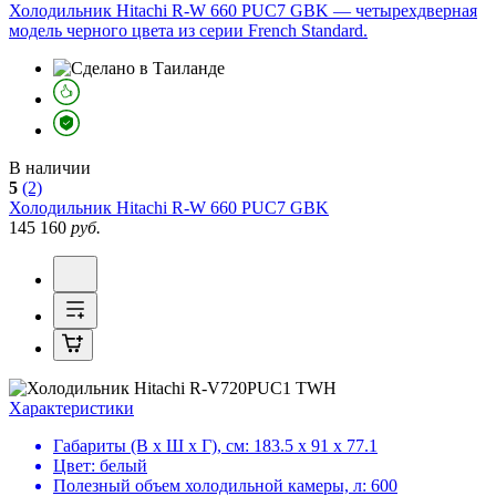
Холодильник Hitachi R-W 660 PUC7 GBK — четырехдверная
модель черного цвета из серии French Standard.
В наличии
5
(2)
Холодильник
Hitachi R-W 660 PUC7 GBK
145 160
руб.
Характеристики
Габариты (В х Ш х Г), см:
183.5 х 91 х 77.1
Цвет:
белый
Полезный объем холодильной камеры, л:
600