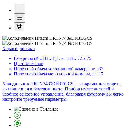
Характеристики
Габариты (В х Ш х Г), см:
184 х 72 х 75
Цвет:
бежевый
Полезный объем холодильной камеры, л:
333
Полезный объем морозильной камеры, л:
117
Холодильник HRTN7489DFBEGCS — современная модель,
выполненная в бежевом цвете. Прибор имеет дисплей и
удобное сенсорное управление, благодаря которому вы легко
настроите требуемые параметры.