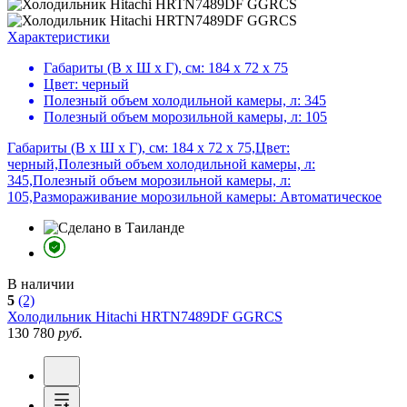
Характеристики
Габариты (В х Ш х Г), см:
184 х 72 х 75
Цвет:
черный
Полезный объем холодильной камеры, л:
345
Полезный объем морозильной камеры, л:
105
Габариты (В х Ш х Г), см: 184 х 72 х 75,Цвет:
черный,Полезный объем холодильной камеры, л:
345,Полезный объем морозильной камеры, л:
105,Размораживание морозильной камеры: Автоматическое
В наличии
5
(2)
Холодильник
Hitachi HRTN7489DF GGRCS
130 780
руб.