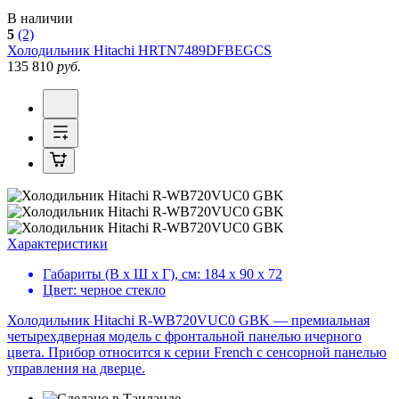
В наличии
5
(2)
Холодильник
Hitachi HRTN7489DFBEGCS
135 810
руб.
Характеристики
Габариты (В х Ш х Г), см:
184 х 90 х 72
Цвет:
черное стекло
Холодильник Hitachi R-WB720VUC0 GBK — премиальная
четырехдверная модель с фронтальной панелью ичерного
цвета. Прибор относится к серии French с сенсорной панелью
управления на дверце.