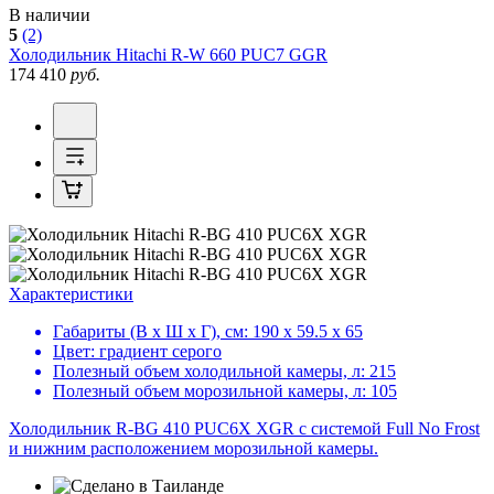
В наличии
5
(2)
Холодильник
Hitachi R-W 660 PUC7 GGR
174 410
руб.
Характеристики
Габариты (В х Ш х Г), см:
190 х 59.5 х 65
Цвет:
градиент серого
Полезный объем холодильной камеры, л:
215
Полезный объем морозильной камеры, л:
105
Холодильник R-BG 410 PUC6X XGR с системой Full No Frost
и нижним расположением морозильной камеры.