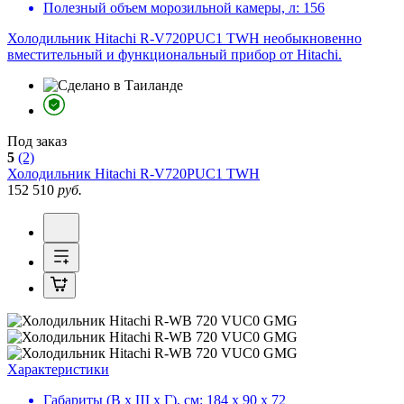
Полезный объем морозильной камеры, л:
156
Холодильник Hitachi R-V720PUC1 TWH необыкновенно
вместительный и функциональный прибор от Hitachi.
Под заказ
5
(2)
Холодильник
Hitachi R-V720PUC1 TWH
152 510
руб.
Характеристики
Габариты (В х Ш х Г), см:
184 х 90 х 72