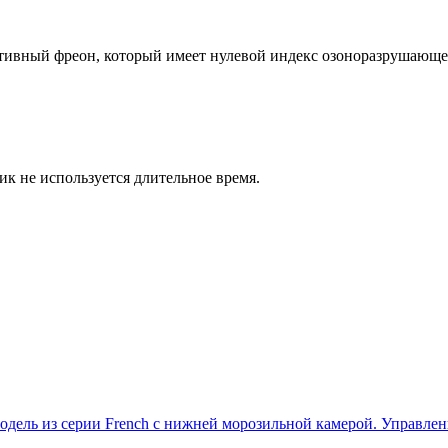
тивный фреон, который имеет нулевой индекс озоноразрушающе
к не используется длительное время.
ель из серии French с нижней морозильной камерой. Управлен