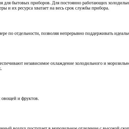
 для бытовых приборов. Для постоянно работающих холодильник
ы и их ресурса хватает на весь срок службы прибора.
мере по отдельности, позволяя непрерывно поддерживать идеал
обеспечивают независимое охлаждение холодильного и морозиль
.
я овощей и фруктов.
нный воздух поступает в морозильное отделение с высокой скор