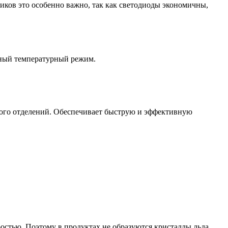
ов это особенно важно, так как светодиоды экономичны,
ьный температурный режим.
ного отделений. Обеспечивает быструю и эффективную
остью. Поэтому в продуктах не образуются кристаллы льда,