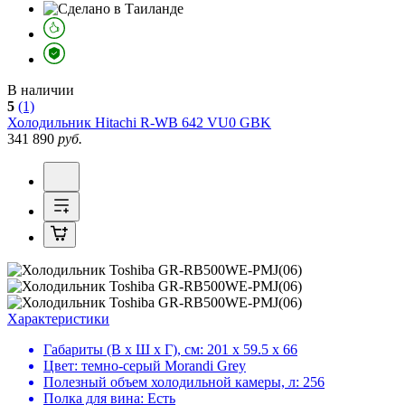
В наличии
5
(1)
Холодильник
Hitachi R-WB 642 VU0 GBK
341 890
руб.
Характеристики
Габариты (В х Ш х Г), см:
201 х 59.5 х 66
Цвет:
темно-серый Morandi Grey
Полезный объем холодильной камеры, л:
256
Полка для вина:
Есть