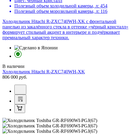
Цвет:
черный кристалл
Полезный объем холодильной камеры, л:
454
Полезный объем морозильной камеры, л:
116
Холодильник Hitachi R-ZXC740WH-XK с фронтальной
панелью из закалённого стекла в оттенке «чёрный кристалл»
формирует стильный акцент в интерьере и подчёркивает
премиальный характер техники.
В наличии
Холодильник
Hitachi R-ZXC740WH-XK
806 000
руб.