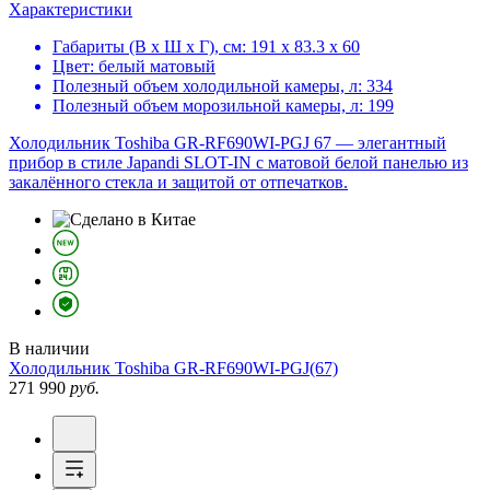
Характеристики
Габариты (В х Ш х Г), см:
191 х 83.3 х 60
Цвет:
белый матовый
Полезный объем холодильной камеры, л:
334
Полезный объем морозильной камеры, л:
199
Холодильник Toshiba GR-RF690WI-PGJ 67 — элегантный
прибор в стиле Japandi SLOT-IN с матовой белой панелью из
закалённого стекла и защитой от отпечатков.
В наличии
Холодильник
Toshiba GR-RF690WI-PGJ(67)
271 990
руб.