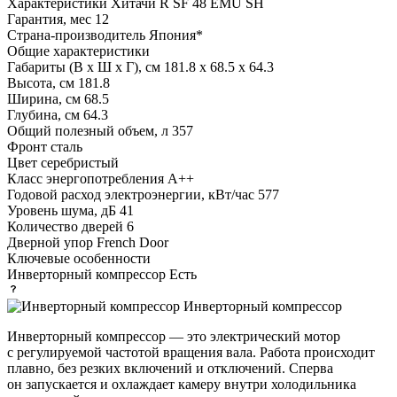
Характеристики
Хитачи R SF 48 EMU SH
Гарантия, мес
12
Страна-производитель
Япония*
Общие характеристики
Габариты (В х Ш х Г), см
181.8 х 68.5 х 64.3
Высота, см
181.8
Ширина, см
68.5
Глубина, см
64.3
Общий полезный объем, л
357
Фронт
сталь
Цвет
серебристый
Класс энергопотребления
A++
Годовой расход электроэнергии, кВт/час
577
Уровень шума, дБ
41
Количество дверей
6
Дверной упор
French Door
Ключевые особенности
Инверторный компрессор
Есть
Инверторный компрессор
Инверторный компрессор — это электрический мотор
с регулируемой частотой вращения вала. Работа происходит
плавно, без резких включений и отключений. Сперва
он запускается и охлаждает камеру внутри холодильника