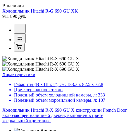
В наличии
Холодильник
Hitachi R-G 690 GU XK
911 890
руб.
Характеристики
Габариты (В х Ш х Г), см:
183.3 х 82.5 х 72.8
Цвет:
зеркальное стекло
Полезный объем холодильной камеры, л:
333
Полезный объем морозильной камеры, л:
107
Холодильник Hitachi R-X 690 GU X конструкции French Door,
включающей наличие 6 дверей, выполнен в цвете
«зеркальный кристалл».