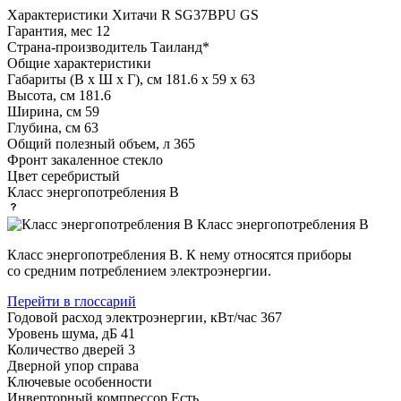
Характеристики
Хитачи R SG37BPU GS
Гарантия, мес
12
Страна-производитель
Таиланд*
Общие характеристики
Габариты (В х Ш х Г), см
181.6 х 59 х 63
Высота, см
181.6
Ширина, см
59
Глубина, см
63
Общий полезный объем, л
365
Фронт
закаленное стекло
Цвет
серебристый
Класс энергопотребления
B
Класс энергопотребления В
Класс энергопотребления B. К нему относятся приборы
со средним потреблением электроэнергии.
Перейти в глоссарий
Годовой расход электроэнергии, кВт/час
367
Уровень шума, дБ
41
Количество дверей
3
Дверной упор
справа
Ключевые особенности
Инверторный компрессор
Есть