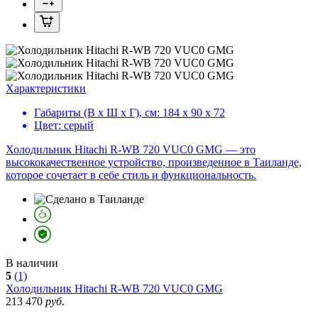
Характеристики
Габариты (В х Ш х Г), см:
184 х 90 х 72
Цвет:
серый
Холодильник Hitachi R-WB 720 VUC0 GMG — это
высококачественное устройство, произведенное в Таиланде,
которое сочетает в себе стиль и функциональность.
В наличии
5
(1)
Холодильник
Hitachi R-WB 720 VUC0 GMG
213 470
руб.