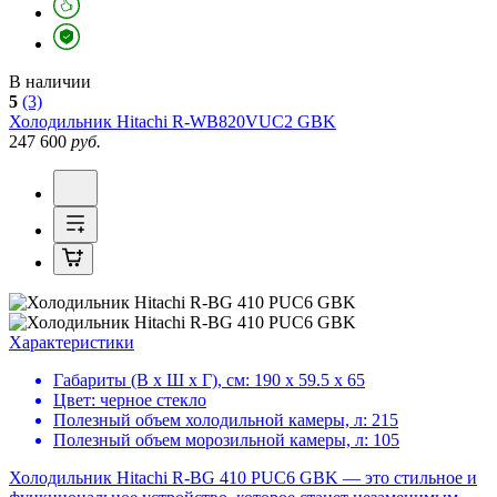
В наличии
5
(3)
Холодильник
Hitachi R-WB820VUC2 GBK
247 600
руб.
Характеристики
Габариты (В х Ш х Г), см:
190 х 59.5 х 65
Цвет:
черное стекло
Полезный объем холодильной камеры, л:
215
Полезный объем морозильной камеры, л:
105
Холодильник Hitachi R-BG 410 PUC6 GBK — это стильное и