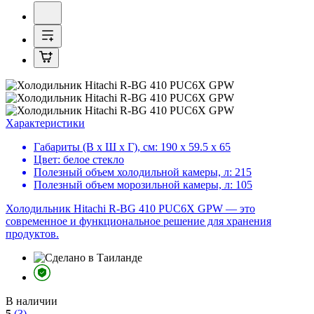
Характеристики
Габариты (В х Ш х Г), см:
190 х 59.5 х 65
Цвет:
белое стекло
Полезный объем холодильной камеры, л:
215
Полезный объем морозильной камеры, л:
105
Холодильник Hitachi R-BG 410 PUC6X GPW — это
современное и функциональное решение для хранения
продуктов.
В наличии
5
(3)