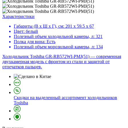
Характеристики
Габариты (В х Ш х Г), см:
201 х 59.5 х 67
Цвет:
белый
Полезный объем холодильной камеры, л:
321
Полка для вина:
Есть
Полезный объем морозильной камеры, л:
134
Холодильник Toshiba GR-RB572WI-PMJ(51) — современная
двухкамерная модель с фронтом из стали и защитой от
отпечатков пальцев.
Скидки на выделенный ассортимент холодильников
Toshiba