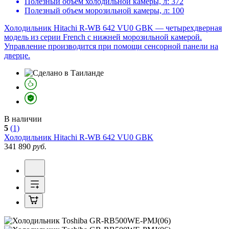
Полезный объем холодильной камеры, л:
372
Полезный объем морозильной камеры, л:
100
Холодильник Hitachi R-WB 642 VU0 GBK — четырехдверная
модель из серии French с нижней морозильной камерой.
Управление производится при помощи сенсорной панели на
дверце.
В наличии
5
(1)
Холодильник
Hitachi R-WB 642 VU0 GBK
341 890
руб.