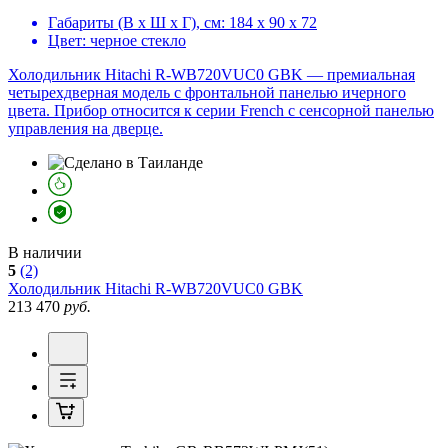
Габариты (В х Ш х Г), см:
184 х 90 х 72
Цвет:
черное стекло
Холодильник Hitachi R-WB720VUC0 GBK — премиальная
четырехдверная модель с фронтальной панелью ичерного
цвета. Прибор относится к серии French с сенсорной панелью
управления на дверце.
В наличии
5
(2)
Холодильник
Hitachi R-WB720VUC0 GBK
213 470
руб.