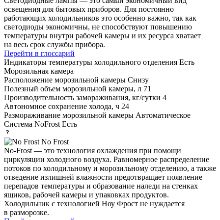
Светодиодные лампы — это самый экономичный вид
освещения для бытовых приборов. Для постоянно
работающих холодильников это особенно важно, так как
светодиоды экономичны, не способствуют повышению
температуры внутри рабочей камеры и их ресурса хватает
на весь срок службы прибора.
Перейти в глоссарий
Индикаторы температуры холодильного отделения
Есть
Морозильная камера
Расположение морозильной камеры
Снизу
Полезный объем морозильной камеры, л
71
Производительность замораживания, кг/сутки
4
Автономное сохранение холода, ч
24
Размораживание морозильной камеры
Автоматическое
Система NoFrost
Есть
No Frost
No-Frost — это технология охлаждения при помощи
циркуляции холодного воздуха. Равномерное распределение
потоков по холодильному и морозильному отделению, а также
отведение излишней влажности предотвращает появление
перепадов температуры и образование наледи на стенках
ящиков, рабочей камеры и упаковках продуктов.
Холодильник с технологией Ноу Фрост не нуждается
в разморозке.