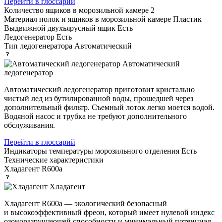
Перейти в глоссарий
Количество ящиков в морозильной камере
2
Материал полок и ящиков в морозильной камере
Пластик
Выдвижной двухъярусный ящик
Есть
Ледогенератор
Есть
Тип ледогенератора
Автоматический
Автоматический
ледогенератор
Автоматический ледогенератор приготовит кристально
чистый лед из бутилированной воды, прошедшей через
дополнительный фильтр. Съемный лоток легко моется водой.
Водяной насос и трубка не требуют дополнительного
обслуживания.
Перейти в глоссарий
Индикаторы температуры морозильного отделения
Есть
Технические характеристики
Хладагент
R600a
Хладагент
Хладагент R600a — экологический безопасный
и высокоэффективный фреон, который имеет нулевой индекс
озоноразрушающей способности и минимальный потенциал