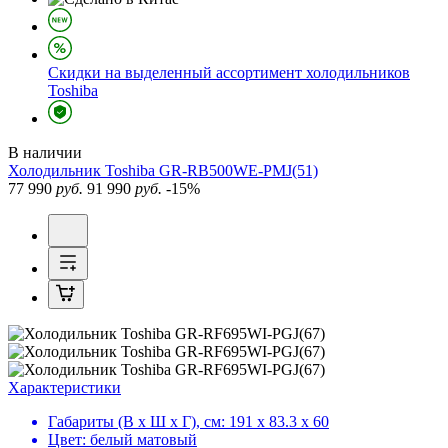
Скидки на выделенный ассортимент холодильников
Toshiba
В наличии
Холодильник
Toshiba GR-RB500WE-PMJ(51)
77 990
руб.
91 990
руб.
-15%
Характеристики
Габариты (В х Ш х Г), см:
191 х 83.3 х 60
Цвет:
белый матовый