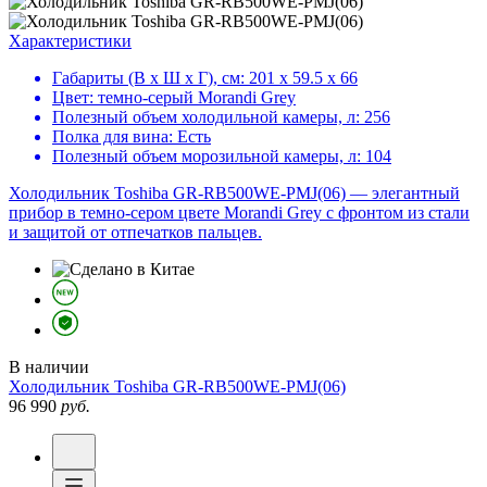
Характеристики
Габариты (В х Ш х Г), см:
201 х 59.5 х 66
Цвет:
темно-серый Morandi Grey
Полезный объем холодильной камеры, л:
256
Полка для вина:
Есть
Полезный объем морозильной камеры, л:
104
Холодильник Toshiba GR-RB500WE-PMJ(06) — элегантный
прибор в темно-сером цвете Morandi Grey с фронтом из стали
и защитой от отпечатков пальцев.
В наличии
Холодильник
Toshiba GR-RB500WE-PMJ(06)
96 990
руб.