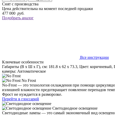
Снят с производства
Цена действительна на момент последней продажи
477 000
руб.
Подобрать аналог
Все инструкции
Ключевые особенности
Габариты (В х Ш х Г), см: 181.8 х 62 х 73.3, Цвет: коричневы
камеры: Автоматическое
No Frost
No-Frost — это технология охлаждения при помощи циркуляции
излишней влажности предотвращает появление перепадов темпе
Фрост не нуждается в разморозке.
Перейти в глоссарий
Светодиодное освещение
Светодиодные лампы — это самый экономичный вид освещения