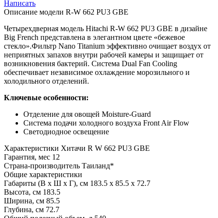
Написать
Описание модели
R-W 662 PU3 GBE
Четырехдверная модель Hitachi R-W 662 PU3 GBE в дизайне
Big French представлена в элегантном цвете «бежевое
стекло».Фильтр Nano Titanium эффективно очищает воздух от
неприятных запахов внутри рабочей камеры и защищает от
возникновения бактерий. Система Dual Fan Cooling
обеспечивает независимое охлаждение морозильного и
холодильного отделений.
Ключевые особенности:
Отделение для овощей Moisture-Guard
Система подачи холодного воздуха Front Air Flow
Светодиодное освещение
Характеристики
Хитачи R W 662 PU3 GBE
Гарантия, мес
12
Страна-производитель
Таиланд*
Общие характеристики
Габариты (В х Ш х Г), см
183.5 х 85.5 х 72.7
Высота, см
183.5
Ширина, см
85.5
Глубина, см
72.7