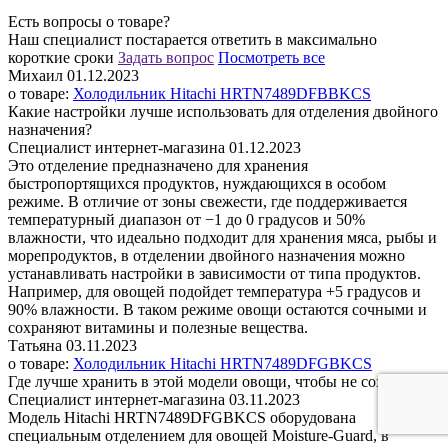
Есть вопросы о товаре?
Наш специалист постарается ответить в максимально
короткие сроки
Задать вопрос
Поcмотреть все
Михаил
01.12.2023
о товаре:
Холодильник Hitachi HRTN7489DFBBKCS
Какие настройки лучше использовать для отделения двойного
назначения?
Специалист интернет-магазина
01.12.2023
Это отделение предназначено для хранения
быстропортящихся продуктов, нуждающихся в особом
режиме. В отличие от зоны свежести, где поддерживается
температурный диапазон от −1 до 0 градусов и 50%
влажности, что идеально подходит для хранения мяса, рыбы и
морепродуктов, в отделении двойного назначения можно
устанавливать настройки в зависимости от типа продуктов.
Например, для овощей подойдет температура +5 градусов и
90% влажности. В таком режиме овощи остаются сочными и
сохраняют витамины и полезные вещества.
Татьяна
03.11.2023
о товаре:
Холодильник Hitachi HRTN7489DFGBKCS
Где лучше хранить в этой модели овощи, чтобы не сохли?
Специалист интернет-магазина
03.11.2023
Модель Hitachi HRTN7489DFGBKCS оборудована
специальным отделением для овощей Мoisture-Guard, в