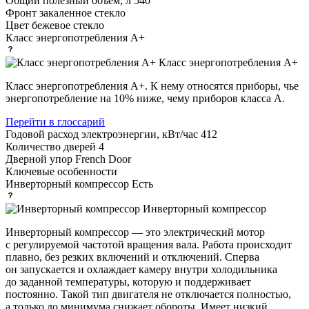
Общий полезный объем, л
540
Фронт
закаленное стекло
Цвет
бежевое стекло
Класс энергопотребления
A+
Класс энергопотребления А+
Класс энергопотребления А+. К нему относятся приборы, чье
энергопотребление на 10% ниже, чему приборов класса А.
Перейти в глоссарий
Годовой расход электроэнергии, кВт/час
412
Количество дверей
4
Дверной упор
French Door
Ключевые особенности
Инверторный компрессор
Есть
Инверторный компрессор
Инверторный компрессор — это электрический мотор
с регулируемой частотой вращения вала. Работа происходит
плавно, без резких включений и отключений. Сперва
он запускается и охлаждает камеру внутри холодильника
до заданной температуры, которую и поддерживает
постоянно. Такой тип двигателя не отключается полностью,
а только до минимума снижает обороты. Имеет низкий