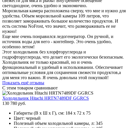
свежести для мяса и рыбы! Внутреннее освещение
светодиодное, очень удобно и экономично.
Морозильная камера расположена сверху, что мне и нужно для
удобства. Объем морозильной камеры 109 литров, что
позволяет замораживать большое количество продуктов. И
есть система NoFrost, что значит, что размораживать ее не
нужно!
Еще мне очень понравился ледогенератор. Он ручной, и
источник воды для него - контейнер. Это очень удобно,
особенно летом!
Этот холодильник без хлорфторуглерода и
гидрофторуглерода, что делает его экологически безопасным.
Холодильник не только красивый, но и очень
функциональный и удобный в использовании. Обеспечивает
оптимальные условия для сохранения свежести продуктов,а
для меня это важно. Я очень довольна этой покупкой!
Показать ещё отзывы
С этим товаром сравнивают
Холодильник
Hitachi HRTN7489DF GGRCS
130 780
руб.
Габариты (В х Ш х Г), см:
184 х 72 х 75
Цвет:
черный
Полезный объем холодильной камеры, л:
345