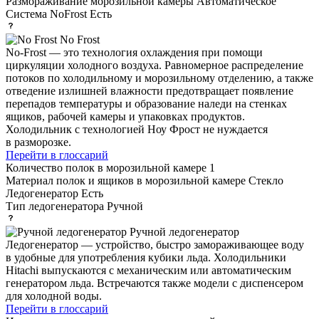
Размораживание морозильной камеры
Автоматическое
Система NoFrost
Есть
No Frost
No-Frost — это технология охлаждения при помощи
циркуляции холодного воздуха. Равномерное распределение
потоков по холодильному и морозильному отделению, а также
отведение излишней влажности предотвращает появление
перепадов температуры и образование наледи на стенках
ящиков, рабочей камеры и упаковках продуктов.
Холодильник с технологией Ноу Фрост не нуждается
в разморозке.
Перейти в глоссарий
Количество полок в морозильной камере
1
Материал полок и ящиков в морозильной камере
Стекло
Ледогенератор
Есть
Тип ледогенератора
Ручной
Ручной ледогенератор
Ледогенератор — устройство, быстро замораживающее воду
в удобные для употребления кубики льда. Холодильники
Hitachi выпускаются с механическим или автоматическим
генератором льда. Встречаются также модели с диспенсером
для холодной воды.
Перейти в глоссарий