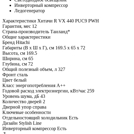
Инверторный компрессор
Ледогенератор
Характеристики
Хитачи R VX 440 PUC9 PWH
Гарантия, мес
12
Страна-производитель
Таиланд*
Общие характеристики
Бренд
Hitachi
Габариты (В х Ш х Г), см
169.5 х 65 х 72
Высота, см
169.5
Ширина, см
65
Глубина, см
72
Общий полезный объем, л
327
Фронт
сталь
Цвет
белый
Класс энергопотребления
A++
Годовой расход электроэнергии, кВт/час
259
Уровень шума, дБ
43
Количество дверей
2
Дверной упор
справа
Ключевые особенности
Отдельностоящий холодильник
Есть
Дизайн
Stylish Line
Инверторный компрессор
Есть