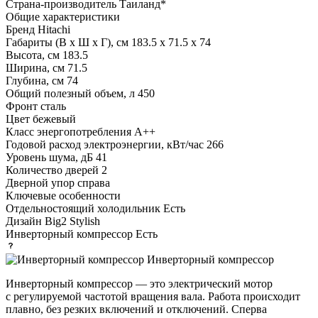
Страна-производитель
Таиланд*
Общие характеристики
Бренд
Hitachi
Габариты (В х Ш х Г), см
183.5 х 71.5 х 74
Высота, см
183.5
Ширина, см
71.5
Глубина, см
74
Общий полезный объем, л
450
Фронт
сталь
Цвет
бежевый
Класс энергопотребления
A++
Годовой расход электроэнергии, кВт/час
266
Уровень шума, дБ
41
Количество дверей
2
Дверной упор
справа
Ключевые особенности
Отдельностоящий холодильник
Есть
Дизайн
Big2 Stylish
Инверторный компрессор
Есть
Инверторный компрессор
Инверторный компрессор — это электрический мотор
с регулируемой частотой вращения вала. Работа происходит
плавно, без резких включений и отключений. Сперва