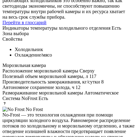
работающих холодильников это особенно важно, так как
светодиоды экономичны, не способствуют повышению
температуры внутри рабочей камеры и их ресурса хватает
на весь срок службы прибора.
Перейти в глоссарий
Индикаторы температуры холодильного отделения
Есть
Зона выбора
Свойства
Холодильник
Охлаждение/мясо
Морозильная камера
Расположение морозильной камеры
Сверху
Полезный объем морозильной камеры, л
117
Производительность замораживания, кг/сутки
8
Автономное сохранение холода, ч
12
Размораживание морозильной камеры
Автоматическое
Система NoFrost
Есть
No Frost
No-Frost — это технология охлаждения при помощи
циркуляции холодного воздуха. Равномерное распределение
потоков по холодильному и морозильному отделению, а также
отведение излишней влажности предотвращает появление
перепадов температуры и образование наледи на стенках