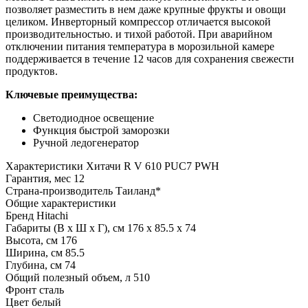
позволяет разместить в нем даже крупные фрукты и овощи
целиком. Инверторный компрессор отличается высокой
производительностью. и тихой работой. При аварийном
отключении питания температура в морозильной камере
поддерживается в течение 12 часов для сохранения свежести
продуктов.
Ключевые преимущества:
Светодиодное освещение
Функция быстрой заморозки
Ручной ледогенератор
Характеристики
Хитачи R V 610 PUC7 PWH
Гарантия, мес
12
Страна-производитель
Таиланд*
Общие характеристики
Бренд
Hitachi
Габариты (В х Ш х Г), см
176 х 85.5 х 74
Высота, см
176
Ширина, см
85.5
Глубина, см
74
Общий полезный объем, л
510
Фронт
сталь
Цвет
белый