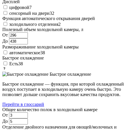
Дисплей
цифровой
7
сенсорный на двери
32
Функция автоматического открывания дверей
холодильного отделения
2
Полезный объем холодильной камеры, л
От
До
Размораживание холодильной камеры
автоматическое
38
Быстрое охлаждение
Есть
38
Быстрое охлаждение
Быстрое охлаждение — функция, при которой охлажденный
воздух поступает в холодильную камеру очень быстро. Это
позволяет дольше сохранить вкусовые качества продуктов.
Перейти в глоссарий
Общее количество полок в холодильной камере
От
До
Отделение двойного назначения для овощей/молочных и