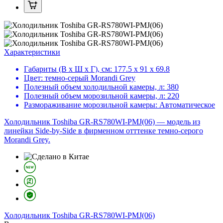
Характеристики
Габариты (В х Ш х Г), см:
177.5 х 91 х 69.8
Цвет:
темно-серый Morandi Grey
Полезный объем холодильной камеры, л:
380
Полезный объем морозильной камеры, л:
220
Размораживание морозильной камеры:
Автоматическое
Холодильник Toshiba GR-RS780WI-PMJ(06) — модель из
линейки Side-by-Side в фирменном отттенке темно‑серого
Morandi Grey.
Холодильник
Toshiba GR-RS780WI-PMJ(06)