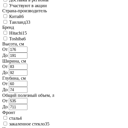
Участвуют в акции
Страна-производитель
Китай
6
Таиланд
33
Бренд
Hitachi
15
Toshiba
6
Высота, см
От
До
Ширина, см
От
До
Глубина, см
От
До
Общий полезный объем, л
От
До
Фронт
сталь
4
закаленное стекло
35