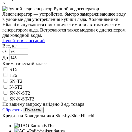
Ручной ледогенератор
Ледогенератор — устройство, быстро замораживающее воду
в удобные для употребления кубики льда. Холодильники
Hitachi выпускаются с механическим или автоматическим
генератором льда. Встречаются также модели с диспенсером
для холодной воды.
Перейти в глоссарий
Вес, кг
От
До
Климатический класс
ST
5
T
26
SN-T
2
N-ST
2
SN-N-ST
2
SN-N-ST-T
2
По вашему запросу найдено
0
ед. товара
Сбросить
Кредит на
Холодильники Side-by-Side Hitachi