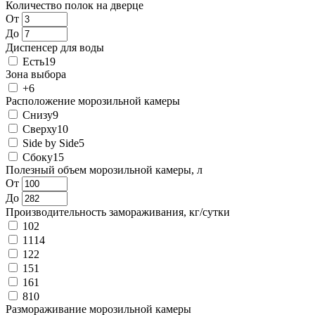
Количество полок на дверце
От
До
Диспенсер для воды
Есть
19
Зона выбора
+
6
Расположение морозильной камеры
Снизу
9
Сверху
10
Side by Side
5
Сбоку
15
Полезный объем морозильной камеры, л
От
До
Производительность замораживания, кг/сутки
10
2
11
14
12
2
15
1
16
1
8
10
Размораживание морозильной камеры