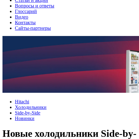
Cтатьи и акции
Вопросы и ответы
Глоссарий
Видео
Контакты
Сайты-партнеры
Hitachi
Холодильники
Side-by-Side
Новинки
Новые холодильники Side-by-