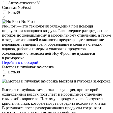
Автоматическое
38
Система NoFrost
Есть
39
No Frost
No-Frost — это технология охлаждения при помощи
циркуляции холодного воздуха. Равномерное распределение
потоков по холодильному и морозильному отделению, а также
отведение излишней влажности предотвращает появление
перепадов температуры и образование наледи на стенках
ящиков, рабочей камеры и упаковках продуктов.
Холодильник с технологией Ноу Фрост не нуждается
в разморозке.
Перейти в глоссарий
Быстрая и глубокая заморозка
Есть
38
Быстрая и глубокая заморозка
Быстрая и глубокая заморозка — функция, при которой
охлажденный воздух поступает в морозильное отделение
с высокой скоростью. Поэтому в продуктах не образуются
кристаллы льда, которые могут повредить волокна и клетки.
В результате после размораживания продукты сохраняют
свою структуру, вкус и полезные свойства.