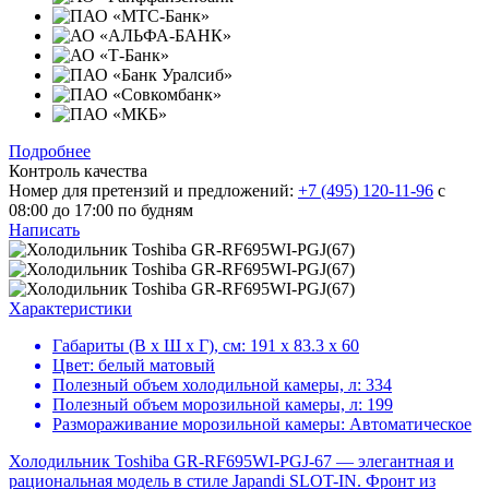
Подробнее
Контроль качества
Номер для претензий и предложений:
+7 (495) 120-11-96
с
08:00 до 17:00 по будням
Написать
Характеристики
Габариты (В х Ш х Г), см:
191 х 83.3 х 60
Цвет:
белый матовый
Полезный объем холодильной камеры, л:
334
Полезный объем морозильной камеры, л:
199
Размораживание морозильной камеры:
Автоматическое
Холодильник Toshiba GR-RF695WI-PGJ-67 — элегантная и
рациональная модель в стиле Japandi SLOT-IN. Фронт из