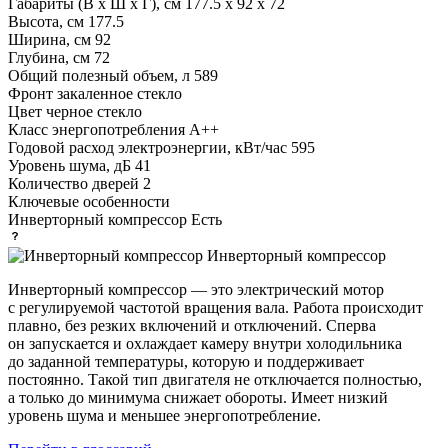
Габариты (В х Ш х Г), см
177.5 х 92 х 72
Высота, см
177.5
Ширина, см
92
Глубина, см
72
Общий полезный объем, л
589
Фронт
закаленное стекло
Цвет
черное стекло
Класс энергопотребления
A++
Годовой расход электроэнергии, кВт/час
595
Уровень шума, дБ
41
Количество дверей
2
Ключевые особенности
Инверторный компрессор
Есть
Инверторный компрессор
Инверторный компрессор — это электрический мотор
с регулируемой частотой вращения вала. Работа происходит
плавно, без резких включений и отключений. Сперва
он запускается и охлаждает камеру внутри холодильника
до заданной температуры, которую и поддерживает
постоянно. Такой тип двигателя не отключается полностью,
а только до минимума снижает обороты. Имеет низкий
уровень шума и меньшее энергопотребление.