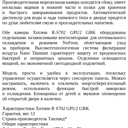
Производительная морозильная камера находится сбоку, имеет
несколько ящиков в нижней части и полки для хранения
и быстрого замораживания продуктов. Автоматический
диспенсер для воды и льда танкового типа в дверце придется
по душе любителям смузи и прохладительных напитков.
Обе камеры Хитачи R-S702 GPU2 GBK оборудованы
отдельными независимыми вентиляторами для оптимального
охлаждения и режимом NoFrost, облегчающим уход
за прибором. Высокотехнологичная система фильтрации
воздуха Nano Titanium гарантирует защиту от вредоносных
бактерий и неприятных запахов. Отделения освещаются
мощной, но экономичной светодиодной подсветкой.
Модель проста и удобна в эксплуатации, поскольку
управление осуществляется через сенсорную панель. Можно
настраивать, включать и отключать энергосберегательный
режим, использовать функции быстрой заморозки
и охлаждения. Блокировка от детей и звуковое оповещение
об открытой двери в наличии.
Характеристики
Хитачи R S702 GPU2 GBK
Гарантия, мес
12
Страна-производитель
Таиланд*
Общие характеристики