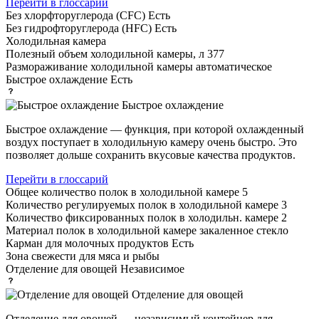
Перейти в глоссарий
Без хлорфторуглерода (CFC)
Есть
Без гидрофторуглерода (HFC)
Есть
Холодильная камера
Полезный объем холодильной камеры, л
377
Размораживание холодильной камеры
автоматическое
Быстрое охлаждение
Есть
Быстрое охлаждение
Быстрое охлаждение — функция, при которой охлажденный
воздух поступает в холодильную камеру очень быстро. Это
позволяет дольше сохранить вкусовые качества продуктов.
Перейти в глоссарий
Общее количество полок в холодильной камере
5
Количество регулируемых полок в холодильной камере
3
Количество фиксированных полок в холодильн. камере
2
Материал полок в холодильной камере
закаленное стекло
Карман для молочных продуктов
Есть
Зона свежести
для мяса и рыбы
Отделение для овощей
Независимое
Отделение для овощей
Отделение для овощей — независимый контейнер для