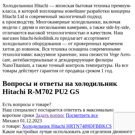
Холодильники Hitachi — японская бытовая техника премиум-
класса, в которой воплощены новейшие разработки концерна
Hitachi Ltd и современный экологичный подход
к производству. Многокамерные холодильники, включая
модели с двумя и несколькими камерами, а также side-by-side,
отличаются высокой технологичностью и качеством. Наш
магазин hitachi-holodilnik.ru предлагает ассортимент
холодильного оборудования — от проверенных временем
хитов до новинок. Вся техника оснащена современными
технологиями: вакуумное хранение, зона свежести Vege Aero-
care, антибактериальные и дезодорирующие фильтры
NanoTitanium, а также точный контроль температуры. На все
товары действует гарантия от продавца сроком 1 год.
Вопросы и ответы на холодильник
Hitachi R-M702 PU2 GS
Есть вопросы о товаре?
Наш специалист постарается ответить в максимально
короткие сроки
Задать вопрос
Поcмотреть все
Михаил
01.12.2023
о товаре:
Холодильник Hitachi HRTN7489DFBBKCS
Какие настройки лучше использовать для отделения двойного