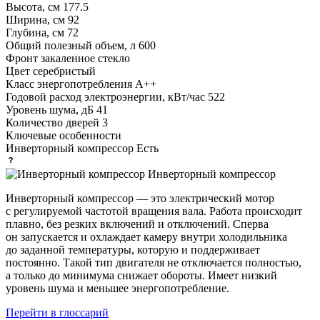
Высота, см
177.5
Ширина, см
92
Глубина, см
72
Общий полезный объем, л
600
Фронт
закаленное стекло
Цвет
серебристый
Класс энергопотребления
A++
Годовой расход электроэнергии, кВт/час
522
Уровень шума, дБ
41
Количество дверей
3
Ключевые особенности
Инверторный компрессор
Есть
Инверторный компрессор
Инверторный компрессор — это электрический мотор
с регулируемой частотой вращения вала. Работа происходит
плавно, без резких включений и отключений. Сперва
он запускается и охлаждает камеру внутри холодильника
до заданной температуры, которую и поддерживает
постоянно. Такой тип двигателя не отключается полностью,
а только до минимума снижает обороты. Имеет низкий
уровень шума и меньшее энергопотребление.
Перейти в глоссарий