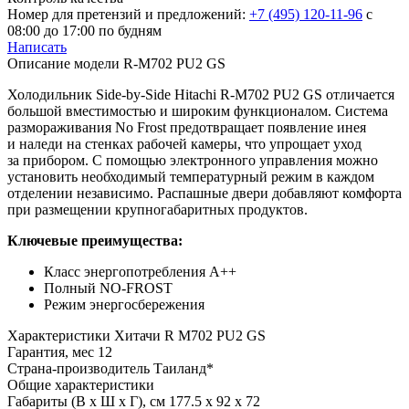
Номер для претензий и предложений:
+7 (495) 120-11-96
с
08:00 до 17:00 по будням
Написать
Описание модели
R-M702 PU2 GS
Холодильник Side-by-Side Hitachi R-M702 PU2 GS отличается
большой вместимостью и широким функционалом. Система
размораживания No Frost предотвращает появление инея
и наледи на стенках рабочей камеры, что упрощает уход
за прибором. С помощью электронного управления можно
установить необходимый температурный режим в каждом
отделении независимо. Распашные двери добавляют комфорта
при размещении крупногабаритных продуктов.
Ключевые преимущества:
Класс энергопотребления A++
Полный NO-FROST
Режим энергосбережения
Характеристики
Хитачи R M702 PU2 GS
Гарантия, мес
12
Страна-производитель
Таиланд*
Общие характеристики
Габариты (В х Ш х Г), см
177.5 х 92 х 72