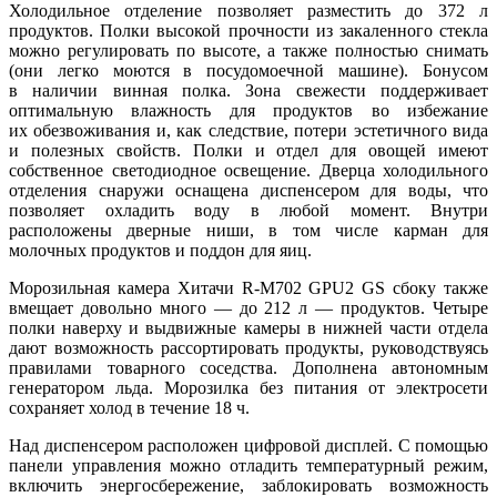
Холодильное отделение позволяет разместить до 372 л
продуктов. Полки высокой прочности из закаленного стекла
можно регулировать по высоте, а также полностью снимать
(они легко моются в посудомоечной машине). Бонусом
в наличии винная полка. Зона свежести поддерживает
оптимальную влажность для продуктов во избежание
их обезвоживания и, как следствие, потери эстетичного вида
и полезных свойств. Полки и отдел для овощей имеют
собственное светодиодное освещение. Дверца холодильного
отделения снаружи оснащена диспенсером для воды, что
позволяет охладить воду в любой момент. Внутри
расположены дверные ниши, в том числе карман для
молочных продуктов и поддон для яиц.
Морозильная камера Хитачи R-M702 GPU2 GS сбоку также
вмещает довольно много — до 212 л — продуктов. Четыре
полки наверху и выдвижные камеры в нижней части отдела
дают возможность рассортировать продукты, руководствуясь
правилами товарного соседства. Дополнена автономным
генератором льда. Морозилка без питания от электросети
сохраняет холод в течение 18 ч.
Над диспенсером расположен цифровой дисплей. С помощью
панели управления можно отладить температурный режим,
включить энергосбережение, заблокировать возможность