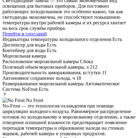
Светодиодные лампы — это самый экономичный вид
освещения для бытовых приборов. Для постоянно
работающих холодильников это особенно важно, так как
светодиоды экономичны, не способствуют повышению
температуры внутри рабочей камеры и их ресурса хватает
на весь срок службы прибора.
Перейти в глоссарий
Индикаторы температуры холодильного отделения
Есть
Диспенсер для воды
Есть
Контейнер для воды
Есть
Морозильная камера
Расположение морозильной камеры
Сбоку
Полезный объем морозильной камеры, л
212
Производительность замораживания, кг/сутки
11
Автономное сохранение холода, ч
18
Размораживание морозильной камеры
Автоматическое
Система NoFrost
Есть
No Frost
No-Frost — это технология охлаждения при помощи
циркуляции холодного воздуха. Равномерное распределение
потоков по холодильному и морозильному отделению, а также
отведение излишней влажности предотвращает появление
перепадов температуры и образование наледи на стенках
ящиков, рабочей камеры и упаковках продуктов.