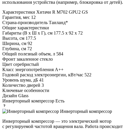
использования устройства (например, блокировка от детей).
Характеристики
Хитачи R M702 GPU2 GS
Гарантия, мес
12
Страна-производитель
Таиланд*
Общие характеристики
Габариты (В х Ш х Г), см
177.5 х 92 х 72
Высота, см
177.5
Ширина, см
92
Глубина, см
72
Общий полезный объем, л
584
Фронт
закаленное стекло
Цвет
серебристый
Класс энергопотребления
A++
Годовой расход электроэнергии, кВт/час
522
Уровень шума, дБ
41
Количество дверей
3
Ключевые особенности
Дизайн
Glass
Инверторный компрессор
Есть
Инверторный компрессор
Инверторный компрессор — это электрический мотор
с регулируемой частотой вращения вала. Работа происходит