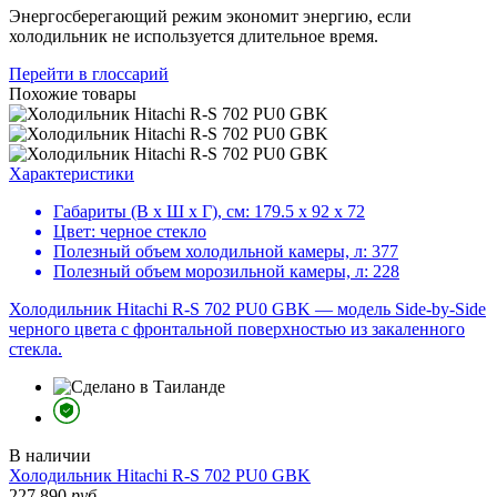
Энергосберегающий режим экономит энергию, если
холодильник не используется длительное время.
Перейти в глоссарий
Похожие товары
Характеристики
Габариты (В х Ш х Г), см:
179.5 х 92 х 72
Цвет:
черное стекло
Полезный объем холодильной камеры, л:
377
Полезный объем морозильной камеры, л:
228
Холодильник Hitachi R-S 702 PU0 GBK — модель Side-by-Side
черного цвета c фронтальной поверхностью из закаленного
стекла.
В наличии
Холодильник
Hitachi R-S 702 PU0 GBK
227 890
руб.