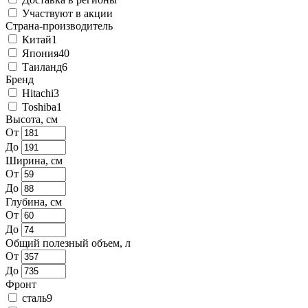
Участвуют в акции
Страна-производитель
Китай
1
Япония
40
Таиланд
6
Бренд
Hitachi
3
Toshiba
1
Высота, см
От
До
Ширина, см
От
До
Глубина, см
От
До
Общий полезный объем, л
От
До
Фронт
сталь
9