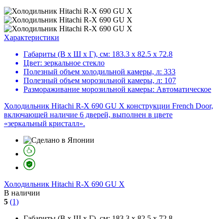
Характеристики
Габариты (В х Ш х Г), см:
183.3 х 82.5 х 72.8
Цвет:
зеркальное стекло
Полезный объем холодильной камеры, л:
333
Полезный объем морозильной камеры, л:
107
Размораживание морозильной камеры:
Автоматическое
Холодильник Hitachi R-X 690 GU X конструкции French Door,
включающей наличие 6 дверей, выполнен в цвете
«зеркальный кристалл».
Холодильник
Hitachi R-X 690 GU X
В наличии
5
(1)
Габариты (В х Ш х Г), см:
183.3 х 82.5 х 72.8