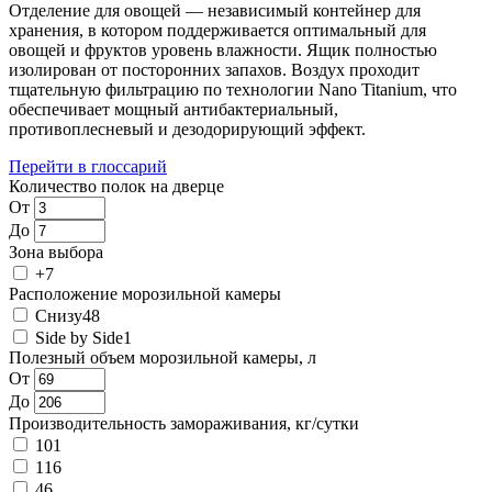
Отделение для овощей — независимый контейнер для
хранения, в котором поддерживается оптимальный для
овощей и фруктов уровень влажности. Ящик полностью
изолирован от посторонних запахов. Воздух проходит
тщательную фильтрацию по технологии Nano Titanium, что
обеспечивает мощный антибактериальный,
противоплесневый и дезодорирующий эффект.
Перейти в глоссарий
Количество полок на дверце
От
До
Зона выбора
+
7
Расположение морозильной камеры
Снизу
48
Side by Side
1
Полезный объем морозильной камеры, л
От
До
Производительность замораживания, кг/сутки
10
1
11
6
4
6