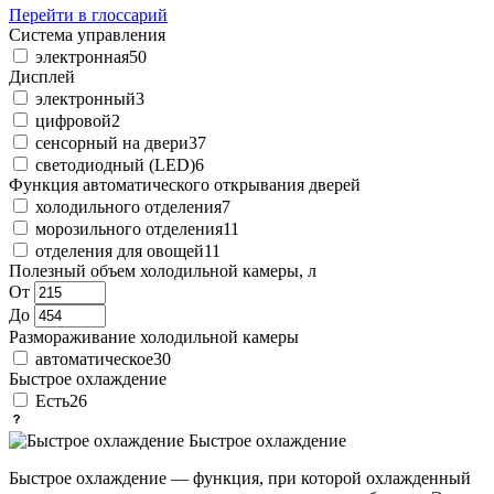
Перейти в глоссарий
Система управления
электронная
50
Дисплей
электронный
3
цифровой
2
сенсорный на двери
37
светодиодный (LED)
6
Функция автоматического открывания дверей
холодильного отделения
7
морозильного отделения
11
отделения для овощей
11
Полезный объем холодильной камеры, л
От
До
Размораживание холодильной камеры
автоматическое
30
Быстрое охлаждение
Есть
26
Быстрое охлаждение
Быстрое охлаждение — функция, при которой охлажденный