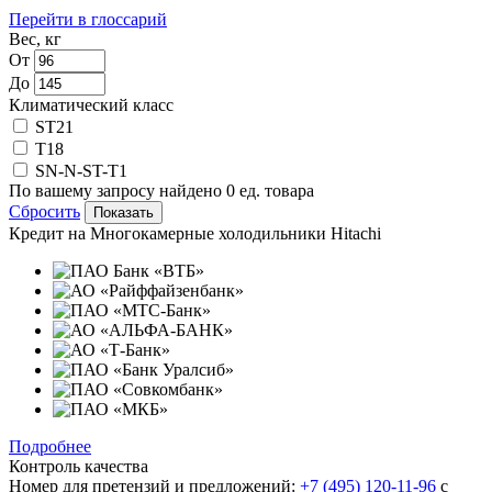
Перейти в глоссарий
Вес, кг
От
До
Климатический класс
ST
21
T
18
SN-N-ST-T
1
По вашему запросу найдено
0
ед. товара
Сбросить
Кредит на
Многокамерные холодильники Hitachi
Подробнее
Контроль качества
Номер для претензий и предложений:
+7 (495) 120-11-96
с