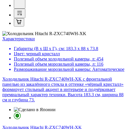
Характеристики
Габариты (В х Ш х Г), см:
183.3 х 88 х 73.8
Цвет:
черный кристалл
Полезный объем холодильной камеры, л:
454
Полезный объем морозильной камеры, л:
116
Размораживание морозильной камеры:
Автоматическое
Холодильник Hitachi R-ZXC740WH-XK с фронтальной
панелью из закалённого стекла в оттенке «чёрный кристалл»
формирует стильный акцент в интерьере и подчёркивает
премиальный характер техники. Высота 183.3 см, ширина 88
см и глубина 73.
Холодильник
Hitachi R-ZXC740WH-XK