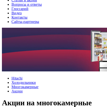
Cтатьи и акции
Вопросы и ответы
Глоссарий
Видео
Контакты
Сайты-партнеры
Hitachi
Холодильники
Многокамерные
Акции
Акции на многокамерные