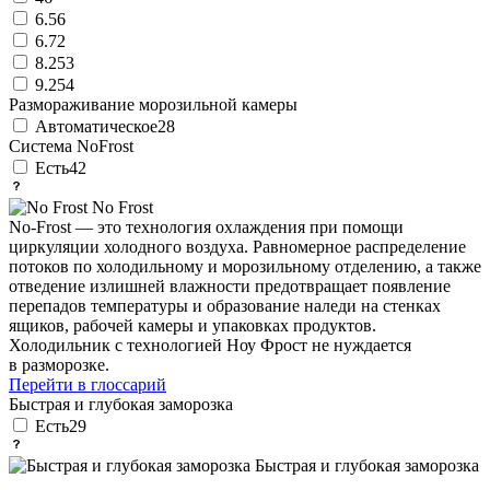
6.5
6
6.7
2
8.25
3
9.25
4
Размораживание морозильной камеры
Автоматическое
28
Система NoFrost
Есть
42
No Frost
No-Frost — это технология охлаждения при помощи
циркуляции холодного воздуха. Равномерное распределение
потоков по холодильному и морозильному отделению, а также
отведение излишней влажности предотвращает появление
перепадов температуры и образование наледи на стенках
ящиков, рабочей камеры и упаковках продуктов.
Холодильник с технологией Ноу Фрост не нуждается
в разморозке.
Перейти в глоссарий
Быстрая и глубокая заморозка
Есть
29
Быстрая и глубокая заморозка