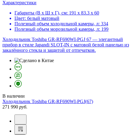
Характеристики
Габариты (В х Ш х Г), см:
191 х 83.3 х 60
Цвет:
белый матовый
Полезный объем холодильной камеры, л:
334
Полезный объем морозильной камеры, л:
199
Холодильник Toshiba GR-RF690WI-PGJ 67 — элегантный
прибор в стиле Japandi SLOT-IN с матовой белой панелью из
закалённого стекла и защитой от отпечатков.
В наличии
Холодильник
Toshiba GR-RF690WI-PGJ(67)
271 990
руб.