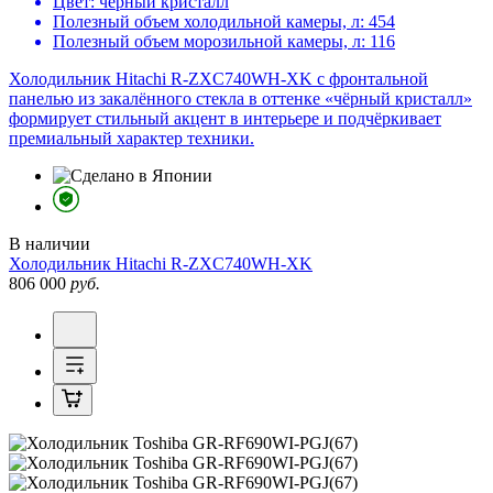
Цвет:
черный кристалл
Полезный объем холодильной камеры, л:
454
Полезный объем морозильной камеры, л:
116
Холодильник Hitachi R-ZXC740WH-XK с фронтальной
панелью из закалённого стекла в оттенке «чёрный кристалл»
формирует стильный акцент в интерьере и подчёркивает
премиальный характер техники.
В наличии
Холодильник
Hitachi R-ZXC740WH-XK
806 000
руб.