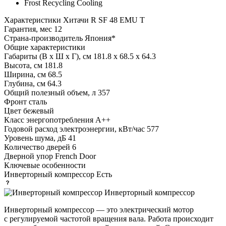
Frost Recycling Cooling
Характеристики
Хитачи R SF 48 EMU T
Гарантия, мес
12
Страна-производитель
Япония*
Общие характеристики
Габариты (В х Ш х Г), см
181.8 х 68.5 х 64.3
Высота, см
181.8
Ширина, см
68.5
Глубина, см
64.3
Общий полезный объем, л
357
Фронт
сталь
Цвет
бежевый
Класс энергопотребления
A++
Годовой расход электроэнергии, кВт/час
577
Уровень шума, дБ
41
Количество дверей
6
Дверной упор
French Door
Ключевые особенности
Инверторный компрессор
Есть
Инверторный компрессор
Инверторный компрессор — это электрический мотор
с регулируемой частотой вращения вала. Работа происходит