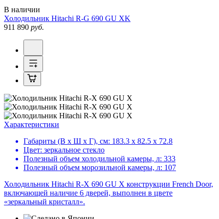
В наличии
Холодильник
Hitachi R-G 690 GU XK
911 890
руб.
Характеристики
Габариты (В х Ш х Г), см:
183.3 х 82.5 х 72.8
Цвет:
зеркальное стекло
Полезный объем холодильной камеры, л:
333
Полезный объем морозильной камеры, л:
107
Холодильник Hitachi R-X 690 GU X конструкции French Door,
включающей наличие 6 дверей, выполнен в цвете
«зеркальный кристалл».