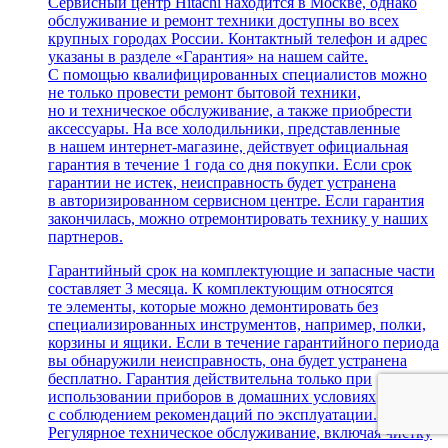
Сервисный центр Hitachi находится в Москве, однако
обслуживание и ремонт техники доступны во всех
крупных городах России. Контактный телефон и адрес
указаны в разделе «Гарантия» на нашем сайте.
С помощью квалифицированных специалистов можно
не только провести ремонт бытовой техники,
но и техническое обслуживание, а также приобрести
аксессуары. На все холодильники, представленные
в нашем интернет-магазине, действует официальная
гарантия в течение 1 года со дня покупки. Если срок
гарантии не истек, неисправность будет устранена
в авторизированном сервисном центре. Если гарантия
закончилась, можно отремонтировать технику у наших
партнеров.
Гарантийный срок на комплектующие и запасные части
составляет 3 месяца. К комплектующим относятся
те элементы, которые можно демонтировать без
специализированных инструментов, например, полки,
корзины и ящики. Если в течение гарантийного периода
вы обнаружили неисправность, она будет устранена
бесплатно. Гарантия действительна только при
использовании приборов в домашних условиях
с соблюдением рекомендаций по эксплуатации.
Регулярное техническое обслуживание, включая чистку