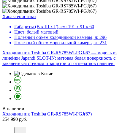
Характеристики
Габариты (В х Ш х Г), см:
191 х 91 х 60
Цвет:
белый матовый
Полезный объем холодильной камеры, л:
296
Полезный объем морозильной камеры, л:
231
Холодильник Toshiba GR-RS785WI-PGJ-67 — модель из
линейки Japandi SLOT-IN: матовая белая поверхность с
закалённым стеклом и защитой от отпечатков пальцев.
В наличии
Холодильник
Toshiba GR-RS785WI-PGJ(67)
254 990
руб.