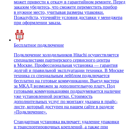
может привести к отказу в гарантийном ремонте. Перед
заказом убедитесь, что сможете переместить прибор
в нужное место, учитывая размеры упаковки.
Пожалуйста, уточняйте условия доставки у менеджера
при оформлении заказа.
Бесплатное подключение
Подключение холодильников Hitachi осуществляется
специалистами партнерского сервисного центра
в Москве. Профессиональная установка — гарантия
долгой и правильной эксплуатации техники. В Москве
техника со специальным лейблом подключается
бесплатно на готовые коммуникации. Выезд мастера
за МКАД возможен за дополнительную плату. Под
готовыми коммуникациями подразумевается наличие
уже установленной розетки. Стоимость
дополнительных услуг по монтажу указана в прайс-
листе, который доступен на нашем сайте в разделе
«Подключение».
Стандартная установка включает: удаление упаковки
и транспортировочных креплений, а также при