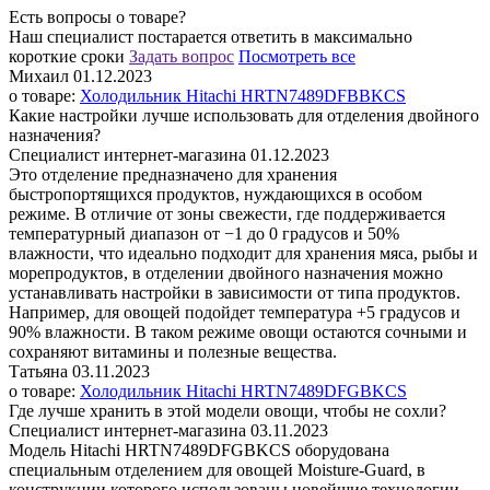
Есть вопросы о товаре?
Наш специалист постарается ответить в максимально
короткие сроки
Задать вопрос
Поcмотреть все
Михаил
01.12.2023
о товаре:
Холодильник Hitachi HRTN7489DFBBKCS
Какие настройки лучше использовать для отделения двойного
назначения?
Специалист интернет-магазина
01.12.2023
Это отделение предназначено для хранения
быстропортящихся продуктов, нуждающихся в особом
режиме. В отличие от зоны свежести, где поддерживается
температурный диапазон от −1 до 0 градусов и 50%
влажности, что идеально подходит для хранения мяса, рыбы и
морепродуктов, в отделении двойного назначения можно
устанавливать настройки в зависимости от типа продуктов.
Например, для овощей подойдет температура +5 градусов и
90% влажности. В таком режиме овощи остаются сочными и
сохраняют витамины и полезные вещества.
Татьяна
03.11.2023
о товаре:
Холодильник Hitachi HRTN7489DFGBKCS
Где лучше хранить в этой модели овощи, чтобы не сохли?
Специалист интернет-магазина
03.11.2023
Модель Hitachi HRTN7489DFGBKCS оборудована
специальным отделением для овощей Мoisture-Guard, в
конструкции которого использованы новейшие технологии.