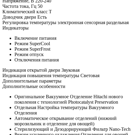
Напряжение, В
220-240
Частота тока, Гц
50
Климатический класс
T
Доводчик двери
Есть
Регулировка температуры
электронная сенсорная раздельная
Индикаторы
Включение питания
Режим SuperCool
Режим SuperFrost
Режим отпуск
Отключения питания
Индикация открытой двери
Звуковая
Индикация повышения температуры
Световая
Дополнительные параметры
Дополнительные особенности
Оригинальное Вакуумное Отделение Hitachi нового
поколения с технологией Photocatalyst Preservation
Отдельная Настройка температуры Вакуумного
Отделения
Автоматическое открывание отделений (нижний
морозильник и отделение для овощей)
Стерилизующий и Дезодорирующий Фильтр Nano-Tech
Режим усиленного охлаждения Отделения для овощей