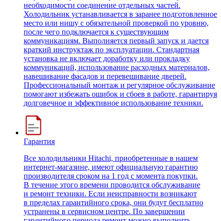
необходимости соединение отдельных частей.
Холодильник устанавливается в заранее подготовленное
место или нишу с обязательной проверкой по уровню,
после чего подключается к существующим
коммуникациям. Выполняется первый запуск и дается
краткий инструктаж по эксплуатации. Стандартная
установка не включает доработку или прокладку
коммуникаций, использование расходных материалов,
навешивание фасадов и перевешивание дверей.
Профессиональный монтаж и регулярное обслуживание
помогают избежать ошибок и сбоев в работе, гарантируя
долговечное и эффективное использование техники.
Гарантия
Все холодильники Hitachi, приобретенные в нашем
интернет-магазине, имеют официальную гарантию
производителя сроком на 1 год с момента покупки.
В течение этого времени проводится обслуживание
и ремонт техники. Если неисправности возникают
в пределах гарантийного срока, они будут бесплатно
устранены в сервисном центре. По завершении
гарантийного периода ремонт можно выполнить