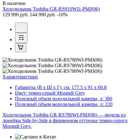
В наличии
Холодильник
Toshiba GR-RS910WI1-PMJ(06)
129 990
руб.
144 990
руб.
-10%
Характеристики
Габариты (В х Ш х Г), см:
177.5 х 91 х 69.8
Цвет:
темно-серый Morandi Grey
Полезный объем холодильной камеры, л:
380
Полезный объем морозильной камеры, л:
220
Холодильник Toshiba GR-RS780WI-PMJ(06) — модель из
линейки Side-by-Side в фирменном отттенке темно‑серого
Morandi Grey.