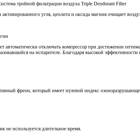
истема тройной фильтрации воздуха Triple Deodorant Filter
активированного угля, цеолита и оксида магния очищает воздух
ргии
ляет автоматически отключать компрессор при достижении оптим
разовавшийся на испарителе. Благодаря высокой эффективности
тивный фреон, который имеет нулевой индекс озоноразрушающе
к не используется длительное время.