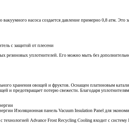
вакуумного насоса создается давление примерно 0,8 атм. Это з
тель с защитой от плесени
ных резиновых уплотнителей. Его можно мыть без дополнительн
льного хранения овощей и фруктов. Оснащен платиновым катали
вощей и предотвращает потерю свежести. Благодаря уплотнител
Изоляционная панель Vacuum Insulation Panel для эконом
 с технологией Advance Frost Recycling Cooling входит с систему