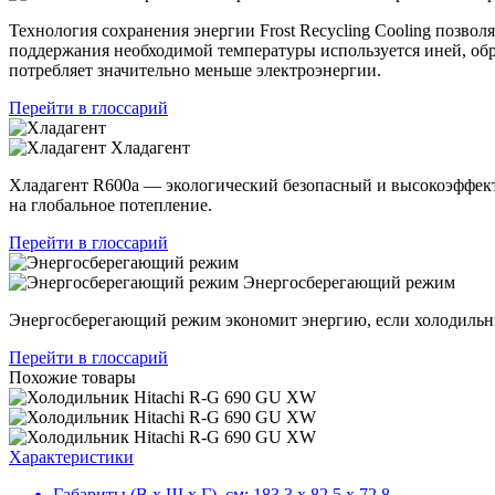
Технология сохранения энергии Frost Recycling Cooling позво
поддержания необходимой температуры используется иней, об
потребляет значительно меньше электроэнергии.
Перейти в глоссарий
Хладагент
Хладагент R600a — экологический безопасный и высокоэффек
на глобальное потепление.
Перейти в глоссарий
Энергосберегающий режим
Энергосберегающий режим экономит энергию, если холодильни
Перейти в глоссарий
Похожие товары
Характеристики
Габариты (В х Ш х Г), см:
183.3 х 82.5 х 72.8