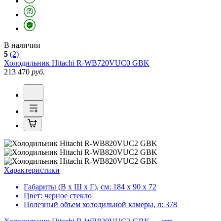
В наличии
5
(2)
Холодильник
Hitachi R-WB720VUC0 GBK
213 470
руб.
Характеристики
Габариты (В х Ш х Г), см:
184 х 90 х 72
Цвет:
черное стекло
Полезный объем холодильной камеры, л:
378