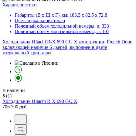
Характеристики
Габариты (В х Ш х Г), см:
183.3 х 82.5 х 72.8
Цвет:
зеркальное стекло
Полезный объем холодильной камеры, л:
333
Полезный объем морозильной камеры, л:
107
Холодильник Hitachi R-X 690 GU X конструкции French Door,
включающей наличие 6 дверей, выполнен в цвете
«зеркальный кристалл».
В наличии
5
(1)
Холодильник
Hitachi R-X 690 GU X
706 790
руб.