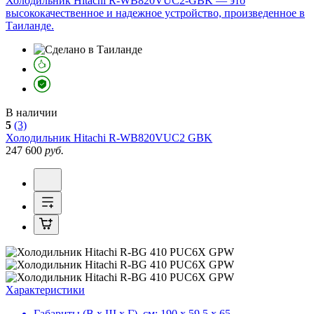
Холодильник Hitachi R-WB820VUC2-GBK — это
высококачественное и надежное устройство, произведенное в
Таиланде.
В наличии
5
(3)
Холодильник
Hitachi R-WB820VUC2 GBK
247 600
руб.
Характеристики
Габариты (В х Ш х Г), см:
190 х 59.5 х 65