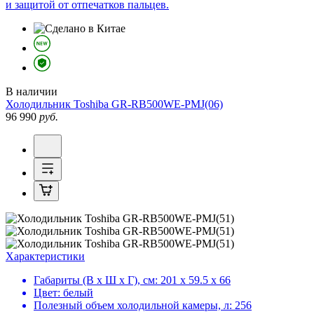
и защитой от отпечатков пальцев.
В наличии
Холодильник
Toshiba GR-RB500WE-PMJ(06)
96 990
руб.
Характеристики
Габариты (В х Ш х Г), см:
201 х 59.5 х 66
Цвет:
белый
Полезный объем холодильной камеры, л:
256