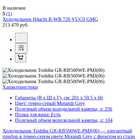
В наличии
5
(1)
Холодильник
Hitachi R-WB 720 VUC0 GMG
213 470
руб.
Характеристики
Габариты (В х Ш х Г), см:
201 х 59.5 х 66
Цвет:
темно-серый Morandi Grey
Полезный объем холодильной камеры, л:
256
Полка для вина:
Есть
Полезный объем морозильной камеры, л:
104
Холодильник Toshiba GR-RB500WE-PMJ(06) — элегантный
прибор в темно-сером цвете Morandi Grey с фронтом из стали