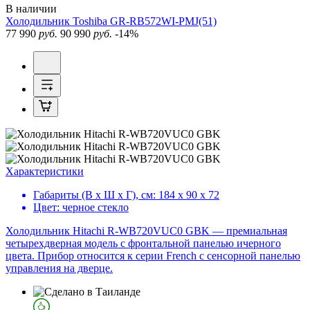
В наличии
Холодильник
Toshiba GR-RB572WI-PMJ(51)
77 990
руб.
90 990
руб.
-14%
Характеристики
Габариты (В х Ш х Г), см:
184 х 90 х 72
Цвет:
черное стекло
Холодильник Hitachi R-WB720VUC0 GBK — премиальная
четырехдверная модель с фронтальной панелью ичерного
цвета. Прибор относится к серии French с сенсорной панелью
управления на дверце.