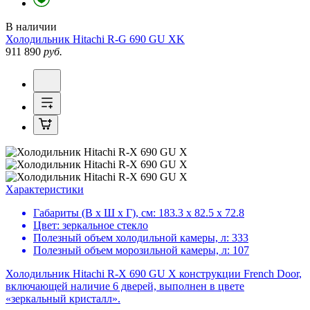
В наличии
Холодильник
Hitachi R-G 690 GU XK
911 890
руб.
Характеристики
Габариты (В х Ш х Г), см:
183.3 х 82.5 х 72.8
Цвет:
зеркальное стекло
Полезный объем холодильной камеры, л:
333
Полезный объем морозильной камеры, л:
107
Холодильник Hitachi R-X 690 GU X конструкции French Door,
включающей наличие 6 дверей, выполнен в цвете
«зеркальный кристалл».