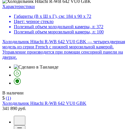
Характеристики
Габариты (В х Ш х Г), см:
184 х 90 х 72
Цвет:
черное стекло
Полезный объем холодильной камеры, л:
372
Полезный объем морозильной камеры, л:
100
Холодильник Hitachi R-WB 642 VU0 GBK — четырехдверная
модель из серии French с нижней морозильной камерой.
Управление производится при помощи сенсорной панели на
дверце.
В наличии
5
(1)
Холодильник
Hitachi R-WB 642 VU0 GBK
341 890
руб.