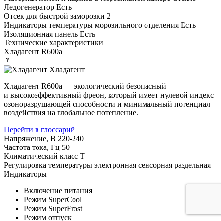
Ледогенератор
Есть
Отсек для быстрой заморозки
2
Индикаторы температуры морозильного отделения
Есть
Изоляционная панель
Есть
Технические характеристики
Хладагент
R600a
Хладагент
Хладагент R600a — экологический безопасный
и высокоэффективный фреон, который имеет нулевой индекс
озоноразрушающей способности и минимальный потенциал
воздействия на глобальное потепление.
Перейти в глоссарий
Напряжение, В
220-240
Частота тока, Гц
50
Климатический класс
T
Регулировка температуры
электронная сенсорная раздельная
Индикаторы
Включение питания
Режим SuperCool
Режим SuperFrost
Режим отпуск