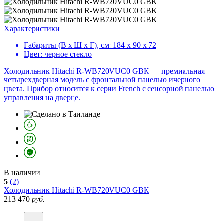
Характеристики
Габариты (В х Ш х Г), см:
184 х 90 х 72
Цвет:
черное стекло
Холодильник Hitachi R-WB720VUC0 GBK — премиальная
четырехдверная модель с фронтальной панелью ичерного
цвета. Прибор относится к серии French с сенсорной панелью
управления на дверце.
В наличии
5
(2)
Холодильник
Hitachi R-WB720VUC0 GBK
213 470
руб.