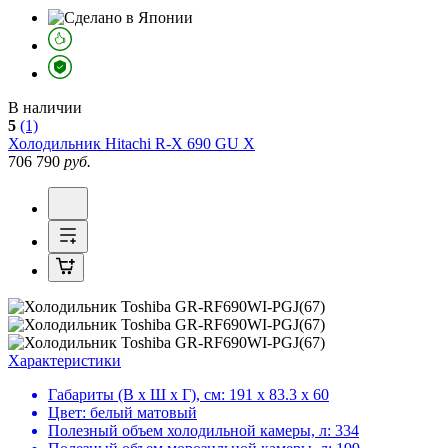
В наличии
5
(1)
Холодильник
Hitachi R-X 690 GU X
706 790
руб.
Характеристики
Габариты (В х Ш х Г), см:
191 х 83.3 х 60
Цвет:
белый матовый
Полезный объем холодильной камеры, л:
334