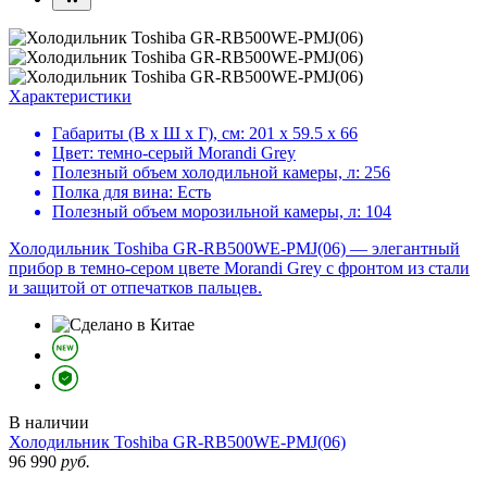
Характеристики
Габариты (В х Ш х Г), см:
201 х 59.5 х 66
Цвет:
темно-серый Morandi Grey
Полезный объем холодильной камеры, л:
256
Полка для вина:
Есть
Полезный объем морозильной камеры, л:
104
Холодильник Toshiba GR-RB500WE-PMJ(06) — элегантный
прибор в темно-сером цвете Morandi Grey с фронтом из стали
и защитой от отпечатков пальцев.
В наличии
Холодильник
Toshiba GR-RB500WE-PMJ(06)
96 990
руб.