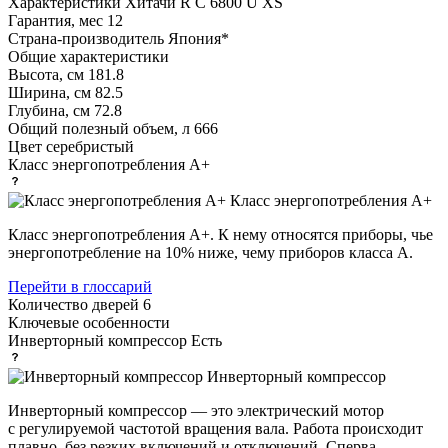
Характеристики
Хитачи R C 6800 U XS
Гарантия, мес
12
Страна-производитель
Япония*
Общие характеристики
Высота, см
181.8
Ширина, см
82.5
Глубина, см
72.8
Общий полезный объем, л
666
Цвет
серебристый
Класс энергопотребления
A+
Класс энергопотребления А+
Класс энергопотребления А+. К нему относятся приборы, чье
энергопотребление на 10% ниже, чему приборов класса А.
Перейти в глоссарий
Количество дверей
6
Ключевые особенности
Инверторный компрессор
Есть
Инверторный компрессор
Инверторный компрессор — это электрический мотор
с регулируемой частотой вращения вала. Работа происходит
плавно, без резких включений и отключений. Сперва