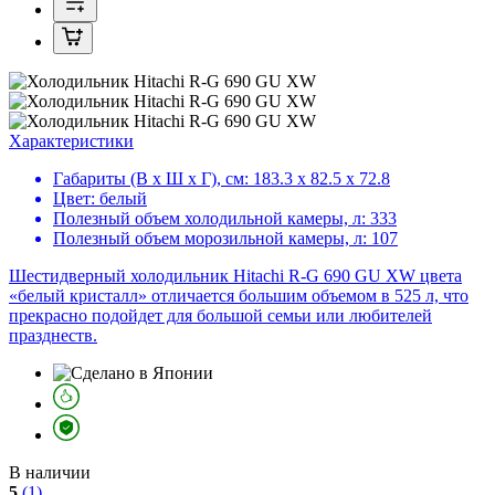
Характеристики
Габариты (В х Ш х Г), см:
183.3 х 82.5 х 72.8
Цвет:
белый
Полезный объем холодильной камеры, л:
333
Полезный объем морозильной камеры, л:
107
Шестидверный холодильник Hitachi R-G 690 GU XW цвета
«белый кристалл» отличается большим объемом в 525 л, что
прекрасно подойдет для большой семьи или любителей
празднеств.
В наличии
5
(1)