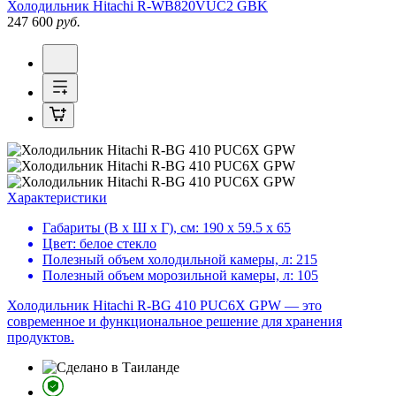
Холодильник
Hitachi R-WB820VUC2 GBK
247 600
руб.
Характеристики
Габариты (В х Ш х Г), см:
190 х 59.5 х 65
Цвет:
белое стекло
Полезный объем холодильной камеры, л:
215
Полезный объем морозильной камеры, л:
105
Холодильник Hitachi R-BG 410 PUC6X GPW — это
современное и функциональное решение для хранения
продуктов.