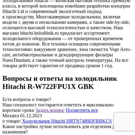
Холодильники Hitachi — японская бытовая техника премиум-
класса, в которой воплощены новейшие разработки концерна
Hitachi Ltd и современный экологичный подход
к производству. Многокамерные холодильники, включая
модели с двумя и несколькими камерами, а также side-by-side,
отличаются высокой технологичностью и качеством. Наш
магазин hitachi-holodilnik.ru предлагает ассортимент
холодильного оборудования — от проверенных временем
хитов до новинок. Вся техника оснащена современными
технологиями: вакуумное хранение, зона свежести Vege Aero-
care, антибактериальные и дезодорирующие фильтры
NanoTitanium, а также точный контроль температуры. На все
товары действует гарантия от продавца сроком 1 год.
Вопросы и ответы на холодильник
Hitachi R-W722FPU1X GBK
Есть вопросы о товаре?
Наш специалист постарается ответить в максимально
короткие сроки
Задать вопрос
Поcмотреть все
Михаил
01.12.2023
о товаре:
Холодильник Hitachi HRTN7489DFBBKCS
Какие настройки лучше использовать для отделения двойного
назначения?