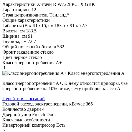
Характеристики
Хитачи R W722FPU1X GBK
Гарантия, мес
12
Страна-производитель
Таиланд*
Общие характеристики
Габариты (В х Ш х Г), см
183.5 х 91 х 72.7
Высота, см
183.5
Ширина, см
91
Глубина, см
72.7
Общий полезный объем, л
582
Фронт
закаленное стекло
Цвет
черное стекло
Класс энергопотребления
A+
Класс энергопотребления А+
Класс энергопотребления А+. К нему относятся приборы, чье
энергопотребление на 10% ниже, чему приборов класса А.
Перейти в глоссарий
Годовой расход электроэнергии, кВт/час
365
Количество дверей
4
Дверной упор
French Door
Ключевые особенности
Инверторный компрессор
Есть